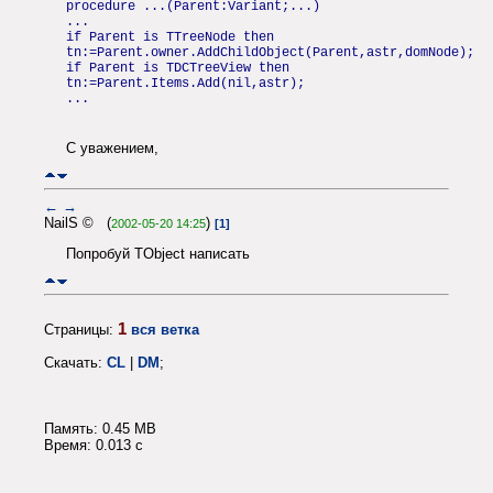
procedure ...(Parent:Variant;...)
...
if Parent is TTreeNode then
tn:=Parent.owner.AddChildObject(Parent,astr,domNode);
if Parent is TDCTreeView then
tn:=Parent.Items.Add(nil,astr);
...
С уважением,
←
→
NailS © (
)
2002-05-20 14:25
[1]
Попробуй TObject написать
1
Страницы:
вся ветка
Скачать:
CL
|
DM
;
Память: 0.45 MB
Время: 0.013 c