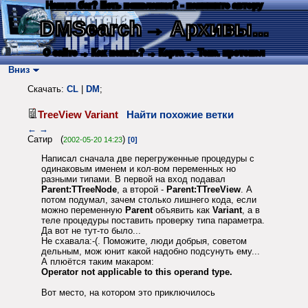
Нашли баг? Есть пожелания? - напишите автору
DMSearch
→ Архивы...
О сайте
→ Как искать?
→ Карта
→ Текс. протокол
Вниз
Скачать:
CL
|
DM
;
TreeView Variant
Найти похожие ветки
←
→
Сатир (
)
2002-05-20 14:23
[0]
Написал сначала две перегруженные процедуры с
одинаковым именем и кол-вом переменных но
разными типами. В первой на вход подавал
Parent:TTreeNode
, а второй -
Parent:TTreeView
. А
потом подумал, зачем столько лишнего кода, если
можно переменную
Parent
объявить как
Variant
, а в
теле процедуры поставить проверку типа параметра.
Да вот не тут-то было...
Не схавала:-(. Поможите, люди добрыя, советом
дельным, мож юнит какой надобно подсунуть ему...
А плюётся таким макаром:
Operator not applicable to this operand type.
Вот место, на котором это приключилось