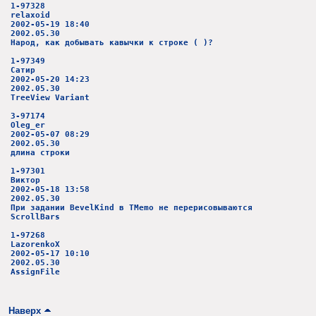
1-97328
relaxoid
2002-05-19 18:40
2002.05.30
Народ, как добывать кавычки к строке ( )?
1-97349
Сатир
2002-05-20 14:23
2002.05.30
TreeView Variant
3-97174
Oleg_er
2002-05-07 08:29
2002.05.30
длина строки
1-97301
Виктор
2002-05-18 13:58
2002.05.30
При задании BevelKind в TMemo не перерисовываются
ScrollBars
1-97268
LazorenkoX
2002-05-17 10:10
2002.05.30
AssignFile
Наверх