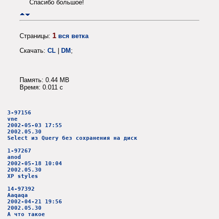
Спасибо большое!
1
Страницы:
вся ветка
Скачать:
CL
|
DM
;
Память: 0.44 MB
Время: 0.011 c
3-97156
vne
2002-05-03 17:55
2002.05.30
Select из Query без сохранения на диск
1-97267
anod
2002-05-18 10:04
2002.05.30
XP styles
14-97392
Aaqaqa
2002-04-21 19:56
2002.05.30
А что такое