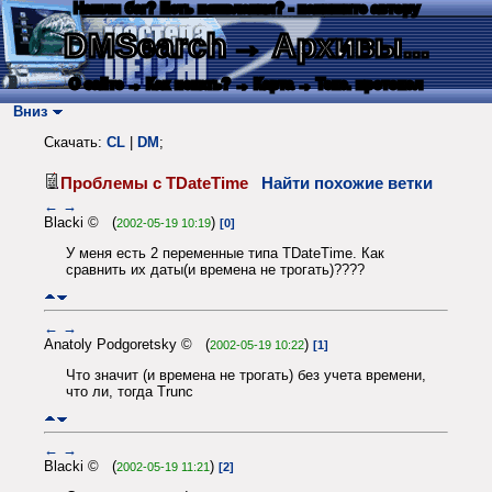
Нашли баг? Есть пожелания? - напишите автору
DMSearch
→ Архивы...
О сайте
→ Как искать?
→ Карта
→ Текс. протокол
Вниз
Скачать:
CL
|
DM
;
Проблемы с TDateTime
Найти похожие ветки
←
→
Blacki © (
)
2002-05-19 10:19
[0]
У меня есть 2 переменные типа TDateTime. Как
сравнить их даты(и времена не трогать)????
←
→
Anatoly Podgoretsky © (
)
2002-05-19 10:22
[1]
Что значит (и времена не трогать) без учета времени,
что ли, тогда Trunc
←
→
Blacki © (
)
2002-05-19 11:21
[2]