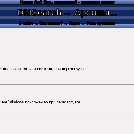
Нашли баг? Есть пожелания? - напишите автору
DMSearch
→ Архивы...
О сайте
→ Как искать?
→ Карта
→ Текс. протокол
 пользователь или система, при перезагрузке.
е Windows приложению при перезагрузке.