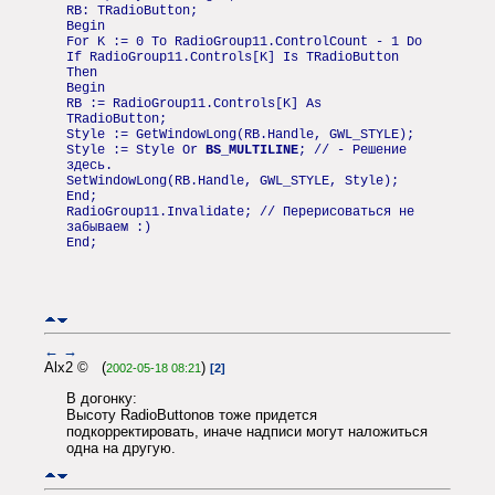
RB: TRadioButton;
Begin
For K := 0 To RadioGroup11.ControlCount - 1 Do
If RadioGroup11.Controls[K] Is TRadioButton
Then
Begin
RB := RadioGroup11.Controls[K] As
TRadioButton;
Style := GetWindowLong(RB.Handle, GWL_STYLE);
Style := Style Or
BS_MULTILINE
; // - Решение
здесь.
SetWindowLong(RB.Handle, GWL_STYLE, Style);
End;
RadioGroup11.Invalidate; // Перерисоваться не
забываем :)
End;
←
→
Alx2 © (
)
2002-05-18 08:21
[2]
В догонку:
Высоту RadioButtonов тоже придется
подкорректировать, иначе надписи могут наложиться
одна на другую.