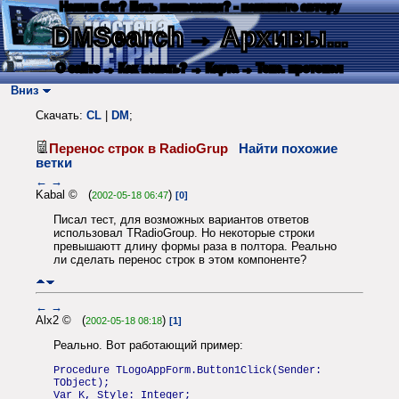
Нашли баг? Есть пожелания? - напишите автору
DMSearch
→ Архивы...
О сайте
→ Как искать?
→ Карта
→ Текс. протокол
Вниз
Скачать:
CL
|
DM
;
Перенос строк в RadioGrup
Найти похожие
ветки
←
→
Kabal © (
)
2002-05-18 06:47
[0]
Писал тест, для возможных вариантов ответов
использовал TRadioGroup. Но некоторые строки
превышаютт длину формы раза в полтора. Реально
ли сделать перенос строк в этом компоненте?
←
→
Alx2 © (
)
2002-05-18 08:18
[1]
Реально. Вот работающий пример:
Procedure TLogoAppForm.Button1Click(Sender:
TObject);
Var K, Style: Integer;