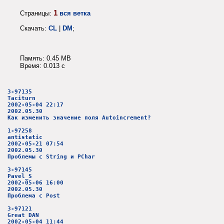
1
Страницы:
вся ветка
Скачать:
CL
|
DM
;
Память: 0.45 MB
Время: 0.013 c
3-97135
Taciturn
2002-05-04 22:17
2002.05.30
Как изменить значение поля Autoincrement?
1-97258
antistatic
2002-05-21 07:54
2002.05.30
Проблемы с String и PChar
3-97145
Pavel_S
2002-05-06 16:00
2002.05.30
Проблема с Post
3-97121
Great DAN
2002-05-04 11:44