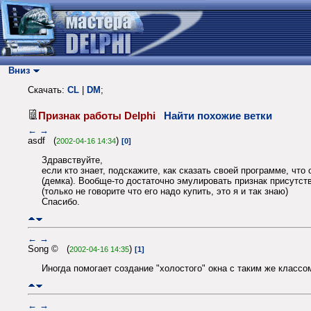
Вниз
Скачать:
CL
|
DM
;
Признак работы Delphi
Найти похожие ветки
←
→
asdf (
)
2002-04-16 14:34
[0]
Здравствуйте,
если кто знает, подскажите, как сказать своей программе, что
(демка). Вообще-то достаточно эмулировать признак присутстви
(только не говорите что его надо купить, это я и так знаю)
Спасибо.
←
→
Song © (
)
2002-04-16 14:35
[1]
Иногда помогает создание "холостого" окна с таким же классом
←
→