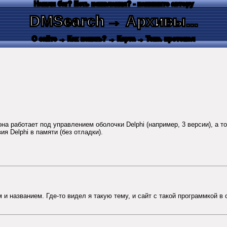
Нашли баг? Есть пожелания? - напишите автору
DMSearch
→ Архивы...
О сайте
→ Как искать?
→ Карта
→ Текс. протокол
 она работает под управлением оболочки Delphi (например, 3 версии), а 
я Delphi в памяти (без отладки).
 и названием. Где-то видел я такую тему, и сайт с такой программкой в 