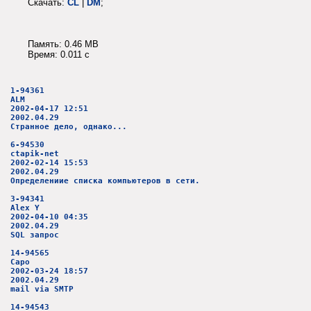
Скачать:
CL
|
DM
;
Память: 0.46 MB
Время: 0.011 c
1-94361
ALM
2002-04-17 12:51
2002.04.29
Странное дело, однако...
6-94530
ctapik-net
2002-02-14 15:53
2002.04.29
Определениие списка компьютеров в сети.
3-94341
Alex Y
2002-04-10 04:35
2002.04.29
SQL запрос
14-94565
Capo
2002-03-24 18:57
2002.04.29
mail via SMTP
14-94543