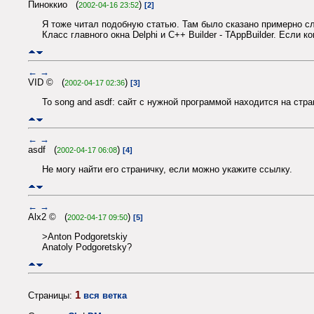
Пиноккио (
)
2002-04-16 23:52
[2]
Я тоже читал подобную статью. Там было сказано примерно с
Класс главного окна Delphi и C++ Builder - TAppBuilder. Если
←
→
VID © (
)
2002-04-17 02:36
[3]
To song and asdf: сайт с нужной программой находится на стра
←
→
asdf (
)
2002-04-17 06:08
[4]
Не могу найти его страничку, если можно укажите ссылку.
←
→
Alx2 © (
)
2002-04-17 09:50
[5]
>Anton Podgoretskiy
Anatoly Podgoretsky?
1
Страницы:
вся ветка