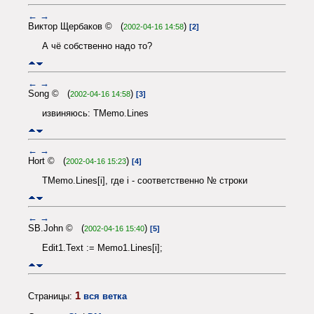
←
→
Виктор Щербаков © (
)
2002-04-16 14:58
[2]
А чё собственно надо то?
←
→
Song © (
)
2002-04-16 14:58
[3]
извиняюсь: TMemo.Lines
←
→
Hort © (
)
2002-04-16 15:23
[4]
TMemo.Lines[i], где i - соответственно № строки
←
→
SB.John © (
)
2002-04-16 15:40
[5]
Edit1.Text := Memo1.Lines[i];
1
Страницы:
вся ветка