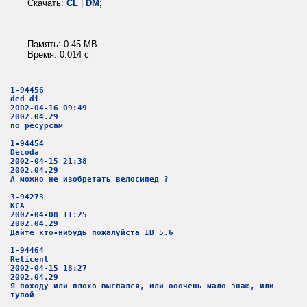
Скачать:
CL
|
DM
;
Память: 0.45 MB
Время: 0.014 c
1-94456
ded_di
2002-04-16 09:49
2002.04.29
по ресурсам
1-94454
Decoda
2002-04-15 21:38
2002.04.29
А можно не изобретать велосипед ?
3-94273
КСА
2002-04-08 11:25
2002.04.29
Дайте кто-нибудь пожалуйста IB 5.6
1-94464
Reticent
2002-04-15 18:27
2002.04.29
Я походу или плохо выспался, или ооочень мало знаю, или
тупой