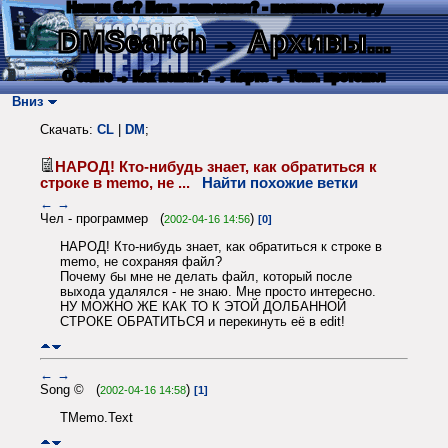
Нашли баг? Есть пожелания? - напишите автору
DMSearch
→ Архивы...
О сайте
→ Как искать?
→ Карта
→ Текс. протокол
Вниз
Скачать:
CL
|
DM
;
НАРОД! Кто-нибудь знает, как обратиться к
строке в memo, не ...
Найти похожие ветки
←
→
Чел - программер (
)
2002-04-16 14:56
[0]
НАРОД! Кто-нибудь знает, как обратиться к строке в
memo, не сохраняя файл?
Почему бы мне не делать файл, который после
выхода удалялся - не знаю. Мне просто интересно.
НУ МОЖНО ЖЕ КАК ТО К ЭТОЙ ДОЛБАННОЙ
СТРОКЕ ОБРАТИТЬСЯ и перекинуть её в edit!
←
→
Song © (
)
2002-04-16 14:58
[1]
TMemo.Text