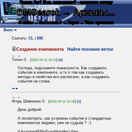
Нашли баг? Есть пожелания? - напишите автору
DMSearch
→ Архивы...
О сайте
→ Как искать?
→ Карта
→ Текс. протокол
Вниз
Скачать:
CL
|
DM
;
Создание компанента
Найти похожие ветки
←
→
Timon © (
)
2002-04-11 16:13
[0]
Господа, подскажите пожалуюста. Как создавать
события в компоненте, а то о том как создавать
методы и свойства все расписано, а как создавать
события не слова.
←
→
Игорь Шевченко © (
)
2002-04-11 16:16
[1]
День добрый,
А посмотреть, как устроены события в стандартных
компонентах видимо, уже не судьба ? :-)
if Assigned(FMyEventHandler) then