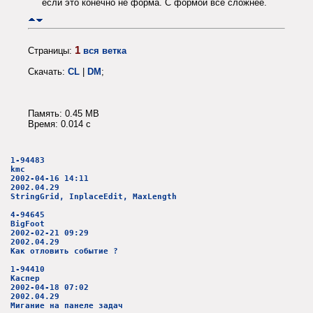
если это конечно не форма. С формой всё сложнее.
1
Страницы:
вся ветка
Скачать:
CL
|
DM
;
Память: 0.45 MB
Время: 0.014 c
1-94483
kmc
2002-04-16 14:11
2002.04.29
StringGrid, InplaceEdit, MaxLength
4-94645
BigFoot
2002-02-21 09:29
2002.04.29
Как отловить событие ?
1-94410
Каспер
2002-04-18 07:02
2002.04.29
Мигание на панеле задач