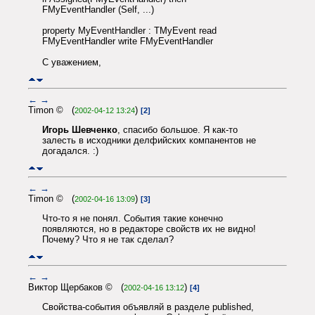
FMyEventHandler (Self, ...)
property MyEventHandler : TMyEvent read
FMyEventHandler write FMyEventHandler
С уважением,
←
→
Timon © (
)
2002-04-12 13:24
[2]
Игорь Шевченко
, спасибо большое. Я как-то
залесть в исходники делфийских компанентов не
догадался. :)
←
→
Timon © (
)
2002-04-16 13:09
[3]
Что-то я не понял. События такие конечно
появляются, но в редакторе свойств их не видно!
Почему? Что я не так сделал?
←
→
Виктор Щербаков © (
)
2002-04-16 13:12
[4]
Свойства-события объявляй в разделе published,