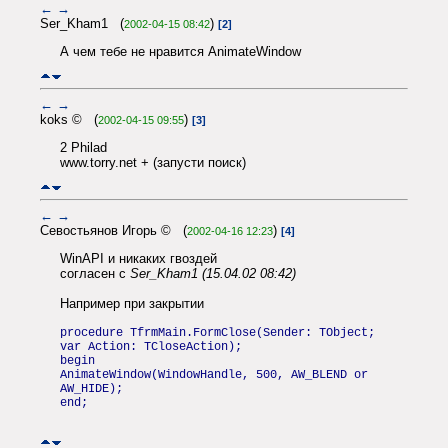
←
→
Ser_Kham1 (
)
2002-04-15 08:42
[2]
А чем тебе не нравится AnimateWindow
←
→
koks © (
)
2002-04-15 09:55
[3]
2 Philad
www.torry.net + (запусти поиск)
←
→
Севостьянов Игорь © (
)
2002-04-16 12:23
[4]
WinAPI и никаких гвоздей
согласен с
Ser_Kham1 (15.04.02 08:42)
Например при закрытии
procedure TfrmMain.FormClose(Sender: TObject;
var Action: TCloseAction);
begin
AnimateWindow(WindowHandle, 500, AW_BLEND or
AW_HIDE);
end;