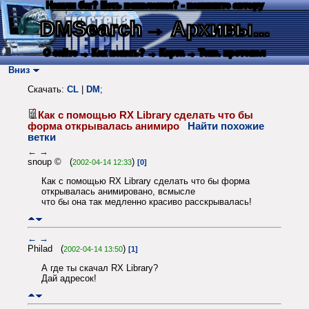
Нашли баг? Есть пожелания? - напишите автору
DMSearch
→ Архивы...
О сайте
→ Как искать?
→ Карта
→ Текс. протокол
Вниз
Скачать:
CL
|
DM
;
Как с помощью RX Library сделать что бы
форма открывалась анимиро
Найти похожие
ветки
←
→
snoup © (
)
2002-04-14 12:33
[0]
Как с помощью RX Library сделать что бы форма
открывалась анимировано, всмысле
что бы она так медленно красиво расскрывалась!
←
→
Philad (
)
2002-04-14 13:50
[1]
А где ты скачал RX Library?
Дай адресок!