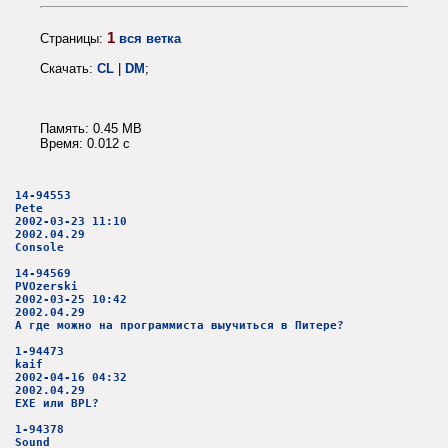
1
Страницы:
вся ветка
Скачать:
CL
|
DM
;
Память: 0.45 MB
Время: 0.012 c
14-94553
Pete
2002-03-23 11:10
2002.04.29
Console
14-94569
PVOzerski
2002-03-25 10:42
2002.04.29
А где можно на программиста выучиться в Питере?
1-94473
kaif
2002-04-16 04:32
2002.04.29
EXE или BPL?
1-94378
Sound