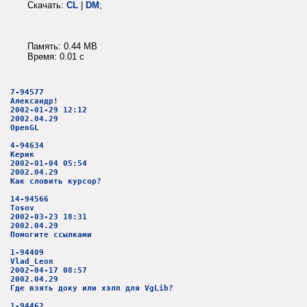
Скачать:
CL
|
DM
;
Память: 0.44 MB
Время: 0.01 c
7-94577
Александр!
2002-01-29 12:12
2002.04.29
OpenGL
4-94634
Керик
2002-01-04 05:54
2002.04.29
Как словить курсор?
14-94566
Tosov
2002-03-23 18:31
2002.04.29
Помогите ссылками
1-94409
Vlad_Leon
2002-04-17 08:57
2002.04.29
Где взять доку или хэлп для VgLib?
1-94462