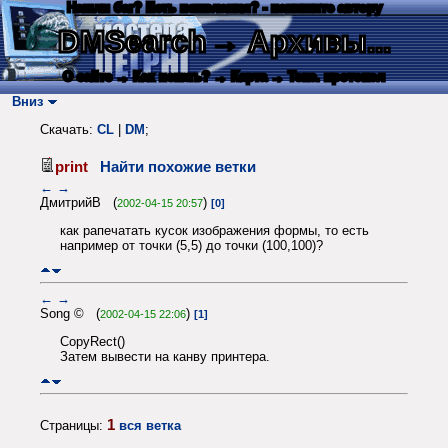
Нашли баг? Есть пожелания? - напишите автору
DMSearch
→ Архивы...
О сайте
→ Как искать?
→ Карта
→ Текс. протокол
Вниз
Скачать:
CL
|
DM
;
print
Найти похожие ветки
←
→
ДмитрийВ (
)
2002-04-15 20:57
[0]
как рапечатать кусок изображения формы, то есть
например от точки (5,5) до точки (100,100)?
←
→
Song © (
)
2002-04-15 22:06
[1]
CopyRect()
Затем вывести на канву принтера.
1
Страницы:
вся ветка