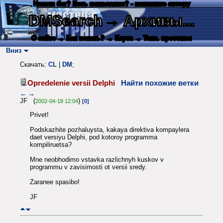
Нашли баг? Есть пожелания? - напишите автору
DMSearch
→ Архивы...
О сайте
→ Как искать?
→ Карта
→ Текс. протокол
Вниз
Скачать:
CL
|
DM
;
Opredelenie versii Delphi
Найти похожие ветки
←
→
JF (
)
2002-04-18 12:04
[0]
Privet!
Podskazhite pozhaluysta, kakaya direktiva kompaylera
daet versiyu Delphi, pod kotoroy programma
kompiliruetsa?
Mne neobhodimo vstavka razlichnyh kuskov v
programmu v zavisimosti ot versii sredy.
Zaranee spasibo!
JF