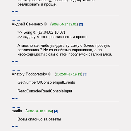
реализовать и проще.
←
→
Андрей Сенченко © (
)
2002-04-17 19:01
[2]
>> Song © (17.04.02 18:07)
>> задачу можно реализовать и проще.
А можно как-либо увидеть ту самую более простую
реализацию ? Не из снобизма спрашиваю, а по
необходимости : сам с этой проблемой сталкивался.
←
→
Anatoly Podgoretsky © (
)
2002-04-17 19:13
[3]
GetNumberOfConsoleInputEvents
ReadConsole/ReadConsoleInput
←
→
marlin (
)
2002-04-18 10:04
[4]
Всем спасибо за ответы