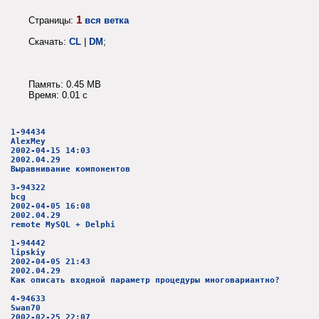
1
Страницы:
вся ветка
Скачать:
CL
|
DM
;
Память: 0.45 MB
Время: 0.01 c
1-94434
AlexMey
2002-04-15 14:03
2002.04.29
Выравнивание компонентов
3-94322
bcg
2002-04-05 16:08
2002.04.29
remote MySQL + Delphi
1-94442
lipskiy
2002-04-05 21:43
2002.04.29
Как описать входной параметр процедуры многовариантно?
4-94633
Swan70
2002-02-25 22:07