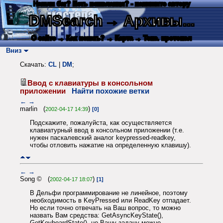
Нашли баг? Есть пожелания? - напишите автору
DMSearch
→ Архивы...
О сайте
→ Как искать?
→ Карта
→ Текс. протокол
Вниз
Скачать:
CL
|
DM
;
Ввод с клавиатуры в консольном
приложении
Найти похожие ветки
←
→
marlin (
)
2002-04-17 14:39
[0]
Подскажите, пожалуйста, как осуществляется
клавиатурный ввод в консольном приложении (т.е.
нужен паскалевский аналог keypressed-readkey,
чтобы отловить нажатие на определенную клавишу).
←
→
Song © (
)
2002-04-17 18:07
[1]
В Дельфи программирование не линейное, поэтому
необходимость в KeyPressed или ReadKey отпадает.
Но если точно отвечать на Ваш вопрос, то можно
назвать Вам средства: GetAsyncKeyState(),
GetKeyboardState(), но Вашу задачу можно