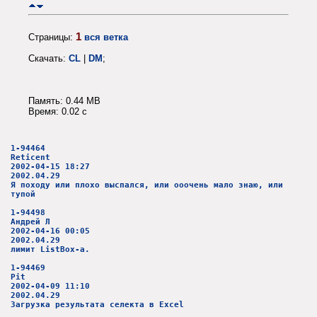
1
Страницы:
вся ветка
Скачать:
CL
|
DM
;
Память: 0.44 MB
Время: 0.02 c
1-94464
Reticent
2002-04-15 18:27
2002.04.29
Я походу или плохо выспался, или ооочень мало знаю, или
тупой
1-94498
Андрей Л
2002-04-16 00:05
2002.04.29
лимит ListBox-а.
1-94469
Pit
2002-04-09 11:10
2002.04.29
Загрузка результата селекта в Excel