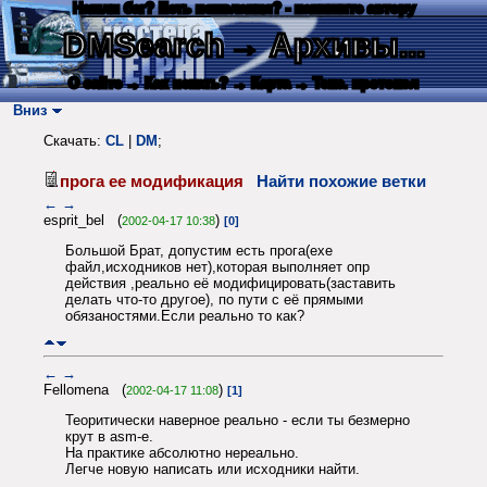
Нашли баг? Есть пожелания? - напишите автору
DMSearch
→ Архивы...
О сайте
→ Как искать?
→ Карта
→ Текс. протокол
Вниз
Скачать:
CL
|
DM
;
прога ее модификация
Найти похожие ветки
←
→
esprit_bel (
)
2002-04-17 10:38
[0]
Большой Брат, допустим есть прога(exe
файл,исходников нет),которая выполняет опр
действия ,реально её модифицировать(заставить
делать что-то другое), по пути с её прямыми
обязаностями.Если реально то как?
←
→
Fellomena (
)
2002-04-17 11:08
[1]
Теоритически наверное реально - если ты безмерно
крут в asm-е.
На практике абсолютно нереально.
Легче новую написать или исходники найти.