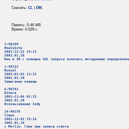
Скачать:
CL
|
DM
;
Память: 0.46 MB
Время: 0.029 c
3-90199
RealyGrey
2001-12-22 14:15
2002.01.28
Как в IB с помощью SQL запроса получить метаданные определенн
1-90322
Konsul
2002-01-03 13:32
2002.01.28
Зажигание клавиш
6-90341
Dinara
2001-11-06 02:32
2002.01.28
Использование Indy
14-90378
limon
2001-12-05 19:16
2002.01.28
> Merlin. Глюк при записи ответа