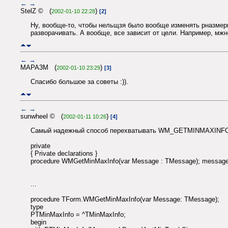
←
→
StelZ © (
)
2002-01-10 22:28
[2]
Ну, вообще-то, чтобы нельщзя было вообще изменять рназмеры 
разворачивать. А вообще, все зависит от цели. Например, мжно
←
→
MAPA3M (
)
2002-01-10 23:29
[3]
Спасибо большое за советы :)).
←
→
sunwheel © (
)
2002-01-11 10:26
[4]
Самый надежный способ перехватывать WM_GETMINMAXINF
private
{ Private declarations }
procedure WMGetMinMaxInfo(var Message : TMessage); mes
...
procedure TForm.WMGetMinMaxInfo(var Message: TMessage);
type
PTMinMaxInfo = ^TMinMaxInfo;
begin