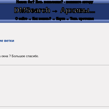
Нашли баг? Есть пожелания? - напишите автору
DMSearch
→ Архивы...
О сайте
→ Как искать?
→ Карта
→ Текс. протокол
ие ветки
а окна ? Большое спасибо.