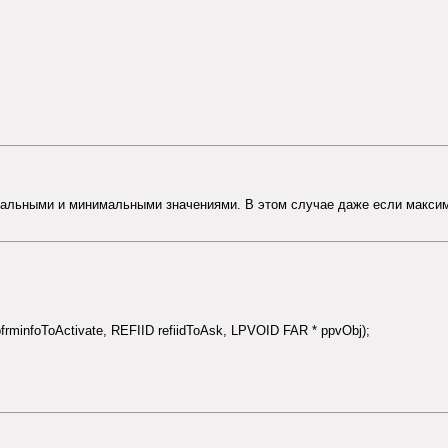
мальными и минимальными значениями. В этом случае даже если максими
minfoToActivate, REFIID refiidToAsk, LPVOID FAR * ppvObj);