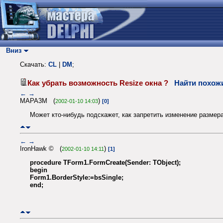
Вниз
Скачать:
CL
|
DM
;
Как убрать возможность Resize окна ?
Найти похож
←
→
MAPA3M (
)
2002-01-10 14:03
[0]
Может кто-нибудь подскажет, как запретить изменение размер
←
→
IronHawk © (
)
2002-01-10 14:11
[1]
procedure TForm1.FormCreate(Sender: TObject);
begin
Form1.BorderStyle:=bsSingle;
end;