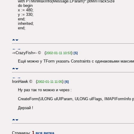
with PTMinMaxInfo(Message.LParam)^.ptMinTrackSize
do begin
x := 480;
y := 330;
end;
inherited;
end;
←
→
-=CrazyFish=- © (
)
2002-01-11 10:53
[5]
Ещё можно у TForm указать Constraints с одинаковыми макси
←
→
IronHawk © (
)
2002-01-11 11:05
[6]
Ну раз так то можно и через :
CreateForm(ULONG ulUIParam, ULONG ulFlags, IMAPIFormInfo pfr
Дерзай !
1
Страницы:
вся ветка