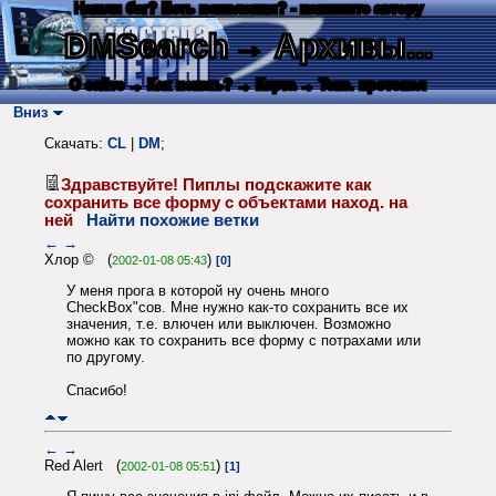
Нашли баг? Есть пожелания? - напишите автору
DMSearch
→ Архивы...
О сайте
→ Как искать?
→ Карта
→ Текс. протокол
Вниз
Скачать:
CL
|
DM
;
Здравствуйте! Пиплы подскажите как
сохранить все форму с объектами наход. на
ней
Найти похожие ветки
←
→
Хлор © (
)
2002-01-08 05:43
[0]
У меня прога в которой ну очень много
CheckBox"сов. Мне нужно как-то сохранить все их
значения, т.е. влючен или выключен. Возможно
можно как то сохранить все форму с потрахами или
по другому.
Спасибо!
←
→
Red Alert (
)
2002-01-08 05:51
[1]