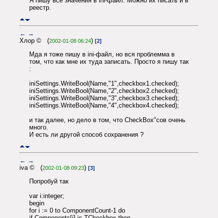
Я пишу все значения в ini-файл. Можно их писать и в
реестр.
←
→
Хлор © (
)
2002-01-08 06:24
[2]
Мда я тоже пишу в ini-файл, но вся проблемма в
том, что как мне их туда записать. Просто я пишу так
:
iniSettings.WriteBool(Name,"1",checkbox1.checked);
iniSettings.WriteBool(Name,"2",checkbox2.checked);
iniSettings.WriteBool(Name,"3",checkbox3.checked);
iniSettings.WriteBool(Name,"4",checkbox4.checked);
и так далее, но дело в том, что CheckBox"coв очень
много.
И есть ли другой способ сохранения ?
←
→
iva © (
)
2002-01-08 09:23
[3]
Попробуй так
var i:integer;
begin
for i := 0 to ComponentCount-1 do
if Components[i] is TCheckbox then