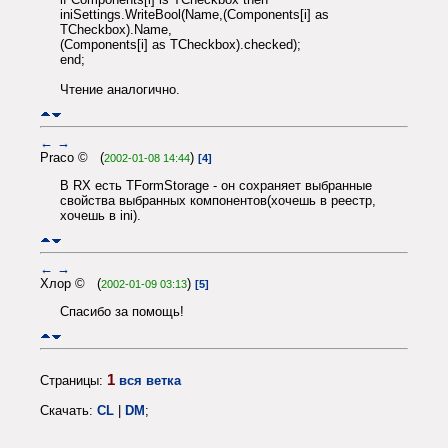
iniSettings.WriteBool(Name,(Components[i] as
TCheckbox).Name,
(Components[i] as TCheckbox).checked);
end;
Чтение аналогично.
←
→
Praco © (
)
2002-01-08 14:44
[4]
В RX есть TFormStorage - он сохраняет выбранные
свойства выбранных компонентов(хочешь в реестр,
хочешь в ini).
←
→
Хлор © (
)
2002-01-09 03:13
[5]
Спасибо за помощь!
1
Страницы:
вся ветка
Скачать:
CL
|
DM
;