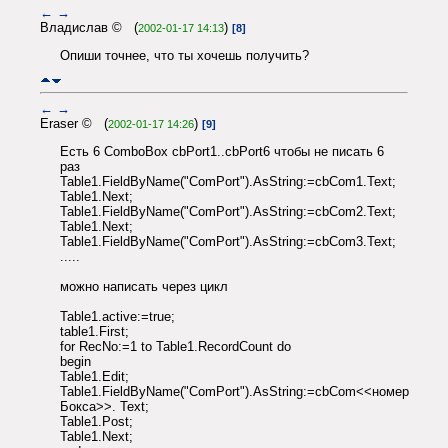
←
→
Владислав © (
)
2002-01-17 14:13
[8]
Опиши точнее, что ты хочешь получить?
←
→
Eraser © (
)
2002-01-17 14:26
[9]
Есть 6 ComboBox cbPort1..cbPort6 чтобы не писать 6
раз
Table1.FieldByName("ComPort").AsString:=cbCom1.Text;
Table1.Next;
Table1.FieldByName("ComPort").AsString:=cbCom2.Text;
Table1.Next;
Table1.FieldByName("ComPort").AsString:=cbCom3.Text;
.....
можно написать через цикл
Table1.active:=true;
table1.First;
for RecNo:=1 to Table1.RecordCount do
begin
Table1.Edit;
Table1.FieldByName("ComPort").AsString:=cbCom<<номер
Бокса>>. Text;
Table1.Post;
Table1.Next;