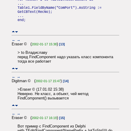
...
Table1.FieldByName("ComPort").AsString :=
GetCBText(RecNo);
...
end;
←
→
Eraser © (
)
2002-01-17 15:38
[13]
> to Владиславу
перед FindComponent надо указать класс компонента
тогда все работает
←
→
Digitman © (
)
2002-01-17 15:47
[14]
>Eraser © (17.01.02 15:38)
Неверно. Не класс, а объект, чей метод
FindComponent() вызывается
←
→
Eraser © (
)
2002-01-17 16:19
[15]
Вот пример с FindComponent из Delphi
with TEdit(FindComponent(NamePrefix + IntToStr(i))) do