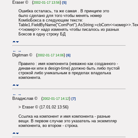
Eraser © (
)
2002-01-17 13:56
[5]
Ошибка осталась, та же самая . В принципе это
было сделано для того чтобы менять номер
КомбоБокса в следующем тексте:
Table1.FieldByName("ComPort").AsString:=cbCom<<номер>>.Tex
<<номер>> надо изменять чтобы писалось из разных
Боксов в одну строку БД
←
→
Digitman © (
)
2002-01-17 14:06
[6]
Правило : имя компонента (неважно как созданного -
динам-ки или в design-time) должно быть либо пустой
строкой либо уникальным в пределах владелька
компонента.
←
→
Владислав © (
)
2002-01-17 14:12
[7]
> Eraser © (17.01.02 13:56)
Ссылка на компонент и имя компонента - разные
вещи. В первом случае это указатель на экземпляр
компонента, во втором - строка.