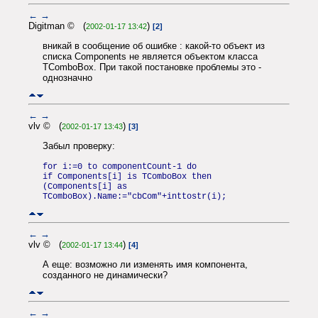
←
→
Digitman © (
)
2002-01-17 13:42
[2]
вникай в сообщение об ошибке : какой-то объект из
списка Components не является объектом класса
TComboBox. При такой постановке проблемы это -
однозначно
←
→
vlv © (
)
2002-01-17 13:43
[3]
Забыл проверку:
for i:=0 to componentCount-1 do
if Components[i] is TComboBox then
(Components[i] as
TComboBox).Name:="cbCom"+inttostr(i);
←
→
vlv © (
)
2002-01-17 13:44
[4]
А еще: возможно ли изменять имя компонента,
созданного не динамически?
←
→