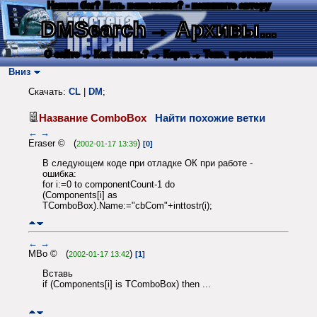
Нашли баг? Есть пожелания? - напишите автору
DMSearch
→ Архивы...
О сайте
→ Как искать?
→ Карта
→ Текс. протокол
Вниз
Скачать:
CL
|
DM
;
Название ComboBox
Найти похожие ветки
←
→
Eraser © (
)
2002-01-17 13:39
[0]
В следующем коде при отладке ОК при работе -
ошибка:
for i:=0 to componentCount-1 do
(Components[i] as
TComboBox).Name:="cbCom"+inttostr(i);
←
→
MBo © (
)
2002-01-17 13:42
[1]
Вставь
if (Components[i] is TComboBox) then ...