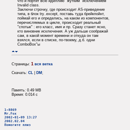
что и портит всю идиллию "жутким" исключением
Invalid class.
Заключи строчку, где происходит AS-приведение
типа, в блок try..except, поставь туда брейкпойнт,
поймай его и определись, на каком из компонентов,
перечисляемых в цикле, происходит реальный
"спотык" : его класс, имя и пр. Сразу станет ясно,
кто виновник исключения. А уж дальше соображай
сам, в какой момент времени и откуда он там
взялся, если в списке, по-твоему, д.б. одни
ComboBox"ы
1
Страницы:
вся ветка
Скачать:
CL
|
DM
;
Память: 0.49 MB
Время: 0.014 c
1-8869
Mr.Fox
2002-01-09 13:27
2002.02.04
Помогите плиз