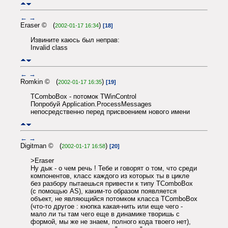
←
→
Eraser © (
)
2002-01-17 16:34
[18]
Извините каюсь был неправ:
Invalid class
←
→
Romkin © (
)
2002-01-17 16:35
[19]
TComboBox - потомок TWinControl
Попробуй Application.ProcessMessages
непосредственно перед присвоением нового имени
←
→
Digitman © (
)
2002-01-17 16:58
[20]
>Eraser
Ну дык - о чем речь ! Тебе и говорят о том, что среди
компонентов, класс каждого из которых ты в цикле
без разбору пытаешься привести к типу TComboBox
(с помощью AS), каким-то образом появляется
объект, не являющийся потомком класса TComboBox
(что-то другое : кнопка какая-нить или еще чего -
мало ли ты там чего еще в динамике творишь с
формой, мы же не знаем, полного кода твоего нет),