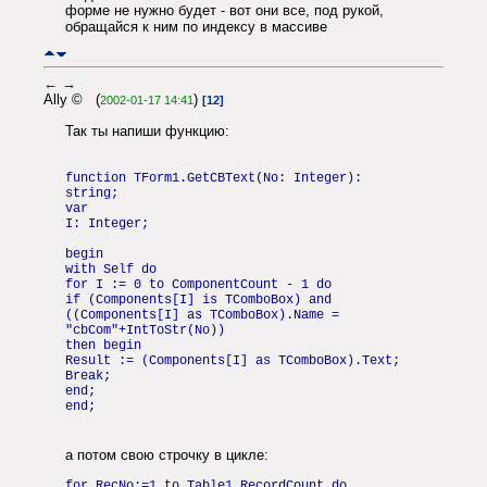
форме не нужно будет - вот они все, под рукой,
обращайся к ним по индексу в массиве
←
→
Ally © (
)
2002-01-17 14:41
[12]
Так ты напиши функцию:
function TForm1.GetCBText(No: Integer):
string;
var
I: Integer;
begin
with Self do
for I := 0 to ComponentCount - 1 do
if (Components[I] is TComboBox) and
((Components[I] as TComboBox).Name =
"cbCom"+IntToStr(No))
then begin
Result := (Components[I] as TComboBox).Text;
Break;
end;
end;
а потом свою строчку в цикле:
for RecNo:=1 to Table1.RecordCount do