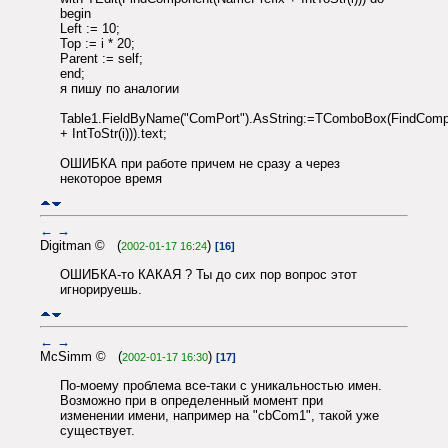
begin
Left := 10;
Top := i * 20;
Parent := self;
end;
я пишу по аналогии
Table1.FieldByName("ComPort").AsString:=TСomboBox(FindCom
+ IntToStr(i))).text;
ОШИБКА при работе причем не сразу а через
некоторое время
←
→
Digitman © (
)
2002-01-17 16:24
[16]
ОШИБКА-то КАКАЯ ? Ты до сих пор вопрос этот
игнорируешь.
←
→
McSimm © (
)
2002-01-17 16:30
[17]
По-моему проблема все-таки с уникальностью имен.
Возможно при в определенный момент при
изменении имени, например на "cbCom1", такой уже
существует.