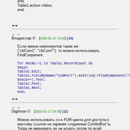
end;
Table1.active:=false;
end;
←
→
Владислав © (
)
2002-01-17 14:30
[10]
Если имена компонентов такие же
("cbCom1".."cbCom7"), то можно использовать
FindConpenent.
for RecNo:=1 to Table1.RecordCount do
begin
Table1.Edit;
Table1.FieldByName("ComPort").AsString:=FindComponent("
Бокса>>).Text;
Table1.Post;
Table1.Next;
end;
←
→
Digitman © (
)
2002-01-17 14:36
[11]
Можно использовать сч-к FOR-цикла для доступа к
массиву ссылок на заранее созданные ComboBox"ы.
Тогда ни именовать их ни искать потом по всей