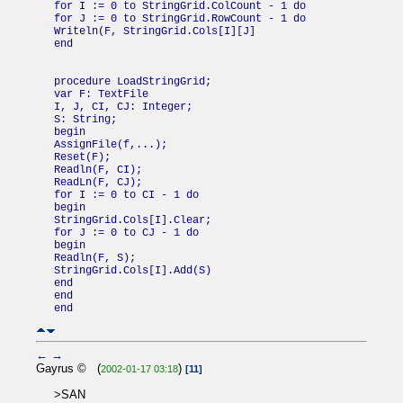
for I := 0 to StringGrid.ColCount - 1 do
for J := 0 to StringGrid.RowCount - 1 do
Writeln(F, StringGrid.Cols[I][J]
end
procedure LoadStringGrid;
var F: TextFile
I, J, CI, CJ: Integer;
S: String;
begin
AssignFile(f,...);
Reset(F);
Readln(F, CI);
ReadLn(F, CJ);
for I := 0 to CI - 1 do
begin
StringGrid.Cols[I].Clear;
for J := 0 to CJ - 1 do
begin
Readln(F, S);
StringGrid.Cols[I].Add(S)
end
end
end
←
→
Gayrus © (
)
2002-01-17 03:18
[11]
>SAN