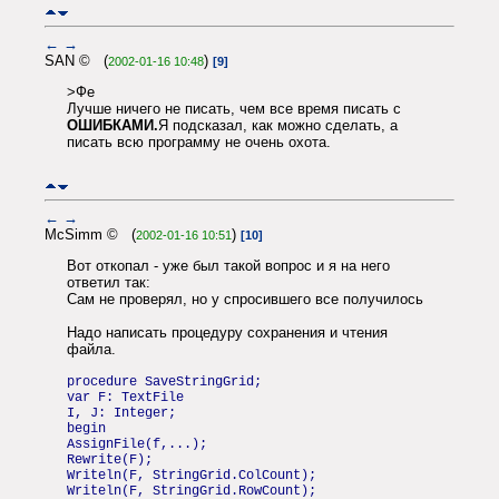
←
→
SAN © (
)
2002-01-16 10:48
[9]
>Фе
Лучше ничего не писать, чем все время писать с
ОШИБКАМИ.
Я подсказал, как можно сделать, а
писать всю программу не очень охота.
←
→
McSimm © (
)
2002-01-16 10:51
[10]
Вот откопал - уже был такой вопрос и я на него
ответил так:
Сам не проверял, но у спросившего все получилось
Надо написать процедуру сохранения и чтения
файла.
procedure SaveStringGrid;
var F: TextFile
I, J: Integer;
begin
AssignFile(f,...);
Rewrite(F);
Writeln(F, StringGrid.ColCount);
Writeln(F, StringGrid.RowCount);