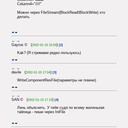
Column4="////"
Можно через FileStream(BlockRead\BlockWrite) это
делать.
←
→
Gayrus © (
)
2002-01-15 16:59
[2]
Kak? (Я стримами редко пользуюсь)
←
→
davile (
)
2002-01-15 17:04
[3]
WriteComponentResFile(параметры не помню)
←
→
SAN © (
)
2002-01-15 17:19
[4]
Лень объяснять. У тебя судя по всему маленькая
таблица - пиши через IniFile