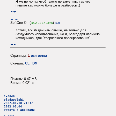
Я же не лопух чтоб такого не заметить, так что
пишите как можно больше я разберусь :)
←
→
SoftOne © (
)
2002-01-17 03:45
[12]
Кстати, RxLib дан нам свыше, не только для
бездумного использования, но и, благодаря наличию
исходников, для "творческого преобразования".
1
Страницы:
вся ветка
Скачать:
CL
|
DM
;
Память: 0.47 MB
Время: 0.021 c
1-8848
Vlad@Delphi
2002-01-18 21:37
2002.02.04
Работа с архивами