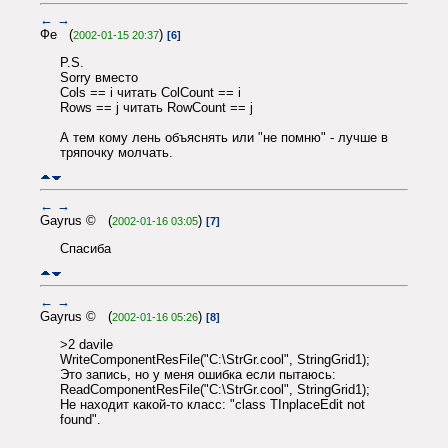
←
→
Фе (
)
2002-01-15 20:37
[6]
P.S.
Sorry вместо
Cols == i читать ColCount == i
Rows == j читать RowCount == j
А тем кому лень объяснять или "не помню" - лучше в
тряпочку молчать.
←
→
Gayrus © (
)
2002-01-16 03:05
[7]
Спасиба
←
→
Gayrus © (
)
2002-01-16 05:26
[8]
>2 davile
WriteComponentResFile("C:\StrGr.cool", StringGrid1);
Это запись, но у меня ошибка если пытаюсь:
ReadComponentResFile("C:\StrGr.cool", StringGrid1);
Не находит какой-то класс: "class TInplaceEdit not
found".