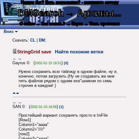
Нашли баг? Есть пожелания? - напишите автору
DMSearch
→ Архивы...
О сайте
→ Как искать?
→ Карта
→ Текс. протокол
Вниз
Скачать:
CL
|
DM
;
StringGrid save
Найти похожие ветки
←
→
Gayrus © (
)
2002-01-15 16:51
[0]
Нужно сохранить всю таблицу в одном файле, ну и,
конечно, потом загрузить (Ну не создавать же мне
пять файлов рядом с одним ехе"шником по семь
строчек в каждом! )
←
→
SAN © (
)
2002-01-15 16:56
[1]
Простейший вариант сохранять просто в IniFile
[Row1]
Column1="aaaa"
Column2="////"
[row2]
Column3="aaaa"