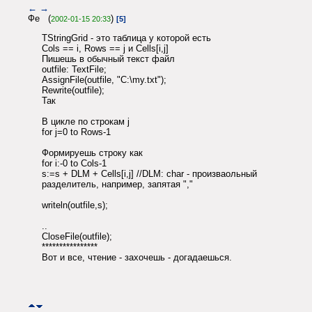
←
→
Фе (
)
2002-01-15 20:33
[5]
TStringGrid - это таблица у которой есть
Cols == i, Rows == j и Cells[i,j]
Пишешь в обычный текст файл
outfile: TextFile;
AssignFile(outfile, "C:\my.txt");
Rewrite(outfile);
Так
В цикле по строкам j
for j=0 to Rows-1
Формируешь строку как
for i:-0 to Cols-1
s:=s + DLM + Cells[i,j] //DLM: char - произваольный
разделитель, например, запятая ","
writeln(outfile,s);
..
CloseFile(outfile);
****************
Вот и все, чтение - захочешь - догадаешься.