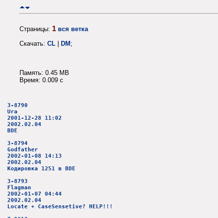
1
Страницы:
вся ветка
Скачать:
CL
|
DM
;
Память: 0.45 MB
Время: 0.009 c
3-8790
Ura
2001-12-28 11:02
2002.02.04
BDE
3-8794
Godfather
2002-01-08 14:13
2002.02.04
Кодировка 1251 в BDE
3-8793
Flagman
2002-01-07 04:44
2002.02.04
Locate + CaseSensetive? HELP!!!