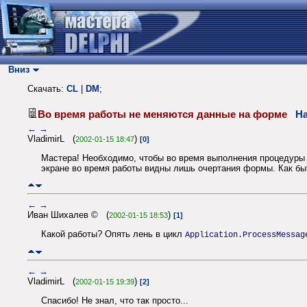
Вниз
Скачать:
CL
|
DM
;
Во время работы не меняются данные на форме
На
←
→
VladimirL (
)
2002-01-15 18:47
[0]
Мастера! Необходимо, чтобы во время выполнения процедуры н
экране во время работы видны лишь очертания формы. Как бы
←
→
Иван Шихалев © (
)
2002-01-15 18:53
[1]
Какой работы? Опять лень в цикл
Application.ProcessMessag
←
→
VladimirL (
)
2002-01-15 19:39
[2]
Спасибо! Не знал, что так просто...