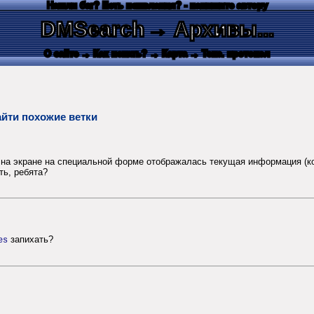
Нашли баг? Есть пожелания? - напишите автору
DMSearch
→ Архивы...
О сайте
→ Как искать?
→ Карта
→ Текс. протокол
йти похожие ветки
а экране на специальной форме отображалась текущая информация (кол-
ть, ребята?
запихать?
es