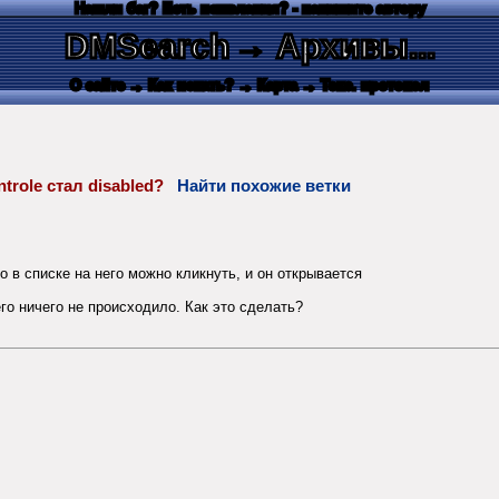
Нашли баг? Есть пожелания? - напишите автору
DMSearch
→ Архивы...
О сайте
→ Как искать?
→ Карта
→ Текс. протокол
ntrole стал disabled?
Найти похожие ветки
о в списке на него можно кликнуть, и он открывается
его ничего не происходило. Как это сделать?