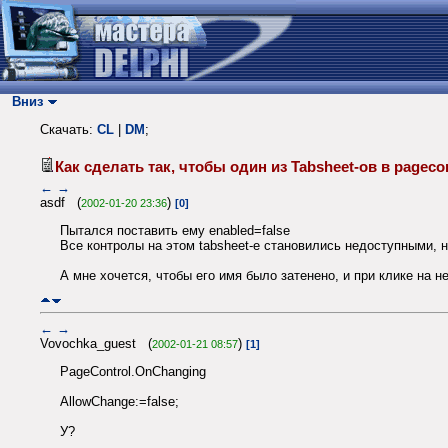
Вниз
Скачать:
CL
|
DM
;
Как сделать так, чтобы один из Tabsheet-ов в pageco
←
→
asdf (
)
2002-01-20 23:36
[0]
Пытался поставить ему enabled=false
Все контролы на этом tabsheet-е становились недоступными, н
А мне хочется, чтобы его имя было затенено, и при клике на н
←
→
Vovochka_guest (
)
2002-01-21 08:57
[1]
PageControl.OnChanging
AllowChange:=false;
У?