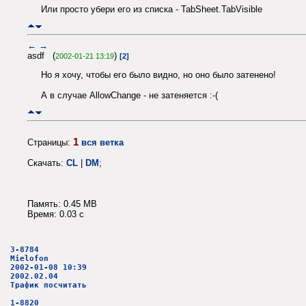
Или просто убери его из списка - TabSheet.TabVisible
←
→
asdf (
)
2002-01-21 13:19
[2]
Но я хочу, чтобы его было видно, но оно было затенено!
А в случае AllowChange - не затеняется :-(
1
Страницы:
вся ветка
Скачать:
CL
|
DM
;
Память: 0.45 MB
Время: 0.03 c
3-8784
Mielofon
2002-01-08 10:39
2002.02.04
Трафик посчитать
1-8820