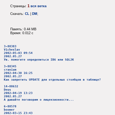
1
Страницы:
вся ветка
Скачать:
CL
|
DM
;
Память: 0.44 MB
Время: 0.012 c
3-88383
Vicheslav
2002-05-03 09:54
2002.05.27
Ув. помогите определиться IB6 или SQL2K
3-88345
cranium
2002-04-30 16:25
2002.05.27
Как запретить UPDATE для отдельных столбцов в таблице?
14-88632
Deus
2002-04-19 13:23
2002.05.27
А давайте поговорим о лицензионности...
6-88578
boomer
2002-03-15 23:43