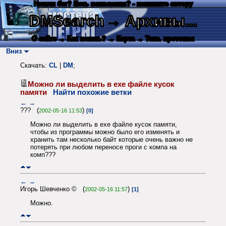
Нашли баг? Есть пожелания? - напишите автору
DMSearch
→ Архивы...
О сайте
→ Как искать?
→ Карта
→ Текс. протокол
Вниз
Скачать:
CL
|
DM
;
Можно ли выделить в exe файле кусок
памяти
Найти похожие ветки
←
→
??? (
)
2002-05-16 11:53
[0]
Можно ли выделить в exe файле кусок памяти,
чтобы из программы можно было его изменять и
хранить там несколько байт которые очень важно не
потерять при любом переносе проги с компа на
комп???
←
→
Игорь Шевченко © (
)
2002-05-16 11:57
[1]
Можно.