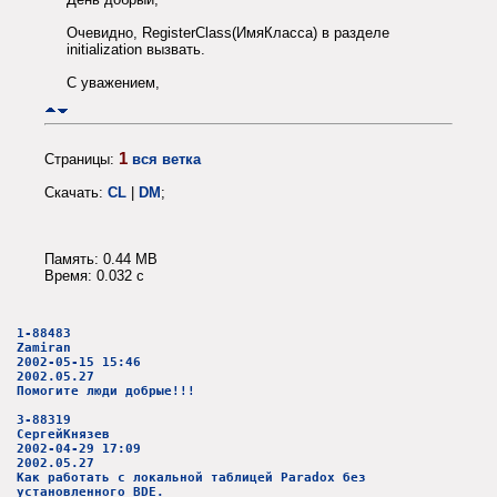
Очевидно, RegisterClass(ИмяКласса) в разделе
initialization вызвать.
С уважением,
1
Страницы:
вся ветка
Скачать:
CL
|
DM
;
Память: 0.44 MB
Время: 0.032 c
1-88483
Zamiran
2002-05-15 15:46
2002.05.27
Помогите люди добрые!!!
3-88319
СергейКнязев
2002-04-29 17:09
2002.05.27
Как работать с локальной таблицей Paradox без
установленного BDE.