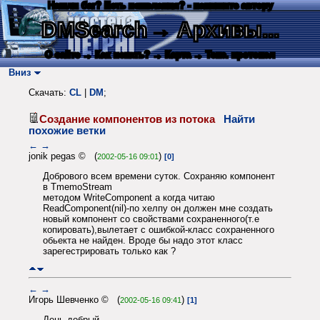
Нашли баг? Есть пожелания? - напишите автору
DMSearch
→ Архивы...
О сайте
→ Как искать?
→ Карта
→ Текс. протокол
Вниз
Скачать:
CL
|
DM
;
Создание компонентов из потока
Найти
похожие ветки
←
→
jonik pegas © (
)
2002-05-16 09:01
[0]
Добрового всем времени суток. Сохраняю компонент
в TmemoStream
методом WriteComponent а когда читаю
ReadComponent(nil)-по хелпу он должен мне создать
новый компонент со свойствами сохраненного(т.е
копировать),вылетает с ошибкой-класс сохраненного
обьекта не найден. Вроде бы надо этот класс
зарегестрировать только как ?
←
→
Игорь Шевченко © (
)
2002-05-16 09:41
[1]
День добрый,