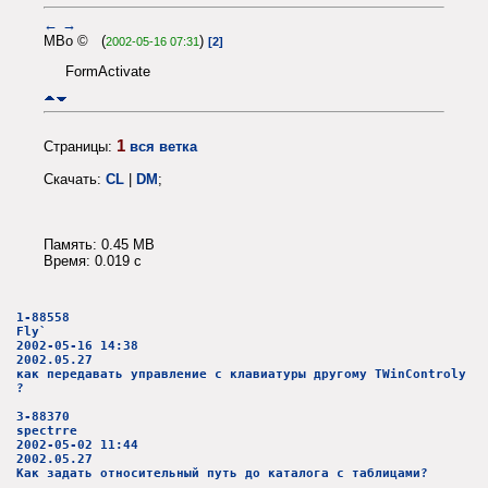
←
→
MBo © (
)
2002-05-16 07:31
[2]
FormActivate
1
Страницы:
вся ветка
Скачать:
CL
|
DM
;
Память: 0.45 MB
Время: 0.019 c
1-88558
Fly`
2002-05-16 14:38
2002.05.27
как передавать управление с клавиатуры другому TWinControlу
?
3-88370
spectrre
2002-05-02 11:44
2002.05.27
Как задать относительный путь до каталога с таблицами?