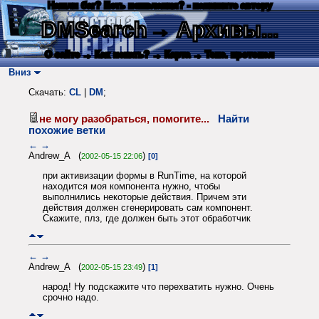
Нашли баг? Есть пожелания? - напишите автору
DMSearch
→ Архивы...
О сайте
→ Как искать?
→ Карта
→ Текс. протокол
Вниз
Скачать:
CL
|
DM
;
не могу разобраться, помогите...
Найти
похожие ветки
←
→
Andrew_A (
)
2002-05-15 22:06
[0]
при активизации формы в RunTime, на которой
находится моя компонента нужно, чтобы
выполнились некоторые действия. Причем эти
действия должен сгенерировать сам компонент.
Скажите, плз, где должен быть этот обработчик
←
→
Andrew_A (
)
2002-05-15 23:49
[1]
народ! Ну подскажите что перехватить нужно. Очень
срочно надо.