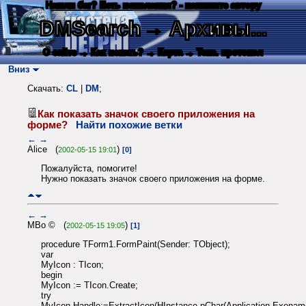
Нашли баг? Есть пожелания? - напишите автору
DMSearch
→ Архивы...
О сайте
→ Как искать?
→ Карта
→ Текс. протокол
Вниз
Скачать:
CL
|
DM
;
Как показать значок своего приложения на
форме?
Найти похожие ветки
←
→
Alice (
)
2002-05-15 19:01
[0]
Пожалуйста, помогите!
Нужно показать значок своего приложения на форме.
←
→
MBo © (
)
2002-05-15 19:05
[1]
procedure TForm1.FormPaint(Sender: TObject);
var
MyIcon : TIcon;
begin
MyIcon := TIcon.Create;
try
MyIcon.Handle:=ExtractIcon(HInstance,pChar(Application.Exename