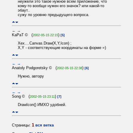
неужели это такое нужное всем приложение, что
кому-то вообще нужен его значок? или какой-то
эбаут..
сужу по уровню предыдущего вопроса.
←
→
KaPaT © (
)
2002-05-15 22:15
[5]
Хех....Canvas.Draw(X,Y,Icon) ;
X,Y - соответствующие координаты на форме =)
←
→
Anatoly Podgoretsky © (
)
2002-05-15 22:38
[6]
Нужно, автору
←
→
Song © (
)
2002-05-15 23:11
[7]
DrawIcon() ИМХО удобней.
1
Страницы:
вся ветка