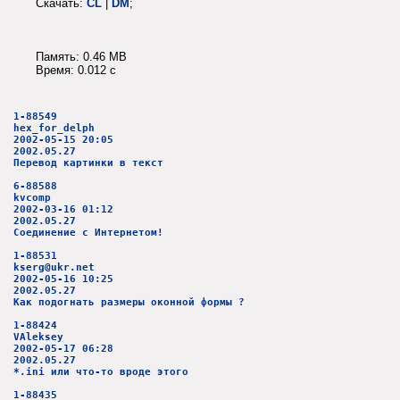
Скачать:
CL
|
DM
;
Память: 0.46 MB
Время: 0.012 c
1-88549
hex_for_delph
2002-05-15 20:05
2002.05.27
Перевод картинки в текст
6-88588
kvcomp
2002-03-16 01:12
2002.05.27
Соединение с Интернетом!
1-88531
kserg@ukr.net
2002-05-16 10:25
2002.05.27
Как подогнать размеры оконной формы ?
1-88424
VAleksey
2002-05-17 06:28
2002.05.27
*.ini или что-то вроде этого
1-88435