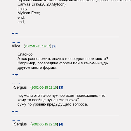
Canvas.Draw(20,20,MyIcon);
finally
MyIcon.Free;
end;
end;
←
→
Alice (
)
2002-05-15 19:37
[2]
Спасибо.
А как расположить значок в определенном месте?
Например, посередине формы или в каком-нибудь
другом месте формы.
←
→
~Sergius (
)
2002-05-15 22:10
[3]
неужели это такое нужное всем приложение, что
кому-то вообще нужен его значок?
сужу по уровню предыдущего вопроса.
←
→
~Sergius (
)
2002-05-15 22:10
[4]