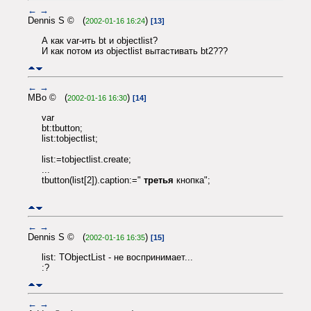
←
→
Dennis S © (
)
2002-01-16 16:24
[13]
А как var-ить bt и objectlist?
И как потом из objectlist вытастивать bt2???
←
→
MBo © (
)
2002-01-16 16:30
[14]
var
bt:tbutton;
list:tobjectlist;
list:=tobjectlist.create;
...
tbutton(list[2]).caption:="
третья
кнопка";
←
→
Dennis S © (
)
2002-01-16 16:35
[15]
list: TObjectList - не воспринимает...
:?
←
→