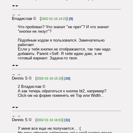
←
→
Владислав © (
)
2002-01-16 14:23
[9]
Что пробовал? Что значит "не прет"? И что значит
"кнопки не лезут"?
Подобным кодом я пользовался. Замечательно
работает.
Если у тебя кнопки не отображаются, так там надо
добавить: Parent:=Self. Я тебе идею даю, а не
готовый вариант. Задача-то твоя.
←
→
Dennis S © (
)
2002-01-16 15:16
[10]
2 Владислав ©
А как теперь обратиться к кнопке bt2, например?
Click-ом на форме поменять её Top или Width...
←
→
Dennis S © (
)
2002-01-16 16:01
[11]
У меня все еще не получается... :(
Не могу обратиться(правильно) к этой кнопке после