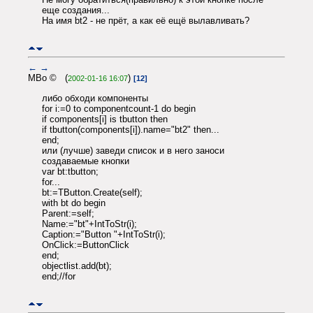
еще создания...
На имя bt2 - не прёт, а как её ещё вылавливать?
←
→
MBo © (
)
2002-01-16 16:07
[12]
либо обходи компоненты
for i:=0 to componentcount-1 do begin
if components[i] is tbutton then
if tbutton(components[i]).name="bt2" then...
end;
или (лучше) заведи список и в него заноси
создаваемые кнопки
var bt:tbutton;
for...
bt:=TButton.Create(self);
with bt do begin
Parent:=self;
Name:="bt"+IntToStr(i);
Caption:="Button "+IntToStr(i);
OnClick:=ButtonClick
end;
objectlist.add(bt);
end;//for