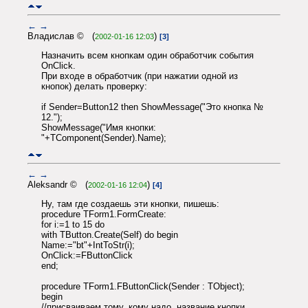
←
→
Владислав © (
)
2002-01-16 12:03
[3]
Назначить всем кнопкам один обработчик события
OnClick.
При входе в обработчик (при нажатии одной из
кнопок) делать проверку:
if Sender=Button12 then ShowMessage("Это кнопка №
12.");
ShowMessage("Имя кнопки:
"+TComponent(Sender).Name);
←
→
Aleksandr © (
)
2002-01-16 12:04
[4]
Ну, там где создаешь эти кнопки, пишешь:
procedure TForm1.FormCreate:
for i:=1 to 15 do
with TButton.Create(Self) do begin
Name:="bt"+IntToStr(i);
OnClick:=FButtonClick
end;
procedure TForm1.FButtonClick(Sender : TObject);
begin
//присваиваем тому, кому надо, название кнопки