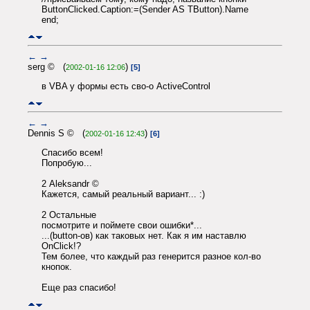
ButtonClicked.Caption:=(Sender AS TButton).Name
end;
←
→
serg © (
)
2002-01-16 12:06
[5]
в VBA у формы есть сво-о ActiveControl
←
→
Dennis S © (
)
2002-01-16 12:43
[6]
Спасибо всем!
Попробую...
2 Aleksandr ©
Кажется, самый реальный вариант... :)
2 Остальные
посмотрите и поймете свои ошибки*...
...(button-ов) как таковых нет. Как я им наставлю
OnClick!?
Тем более, что каждый раз генерится разное кол-во
кнопок.
Еще раз спасибо!