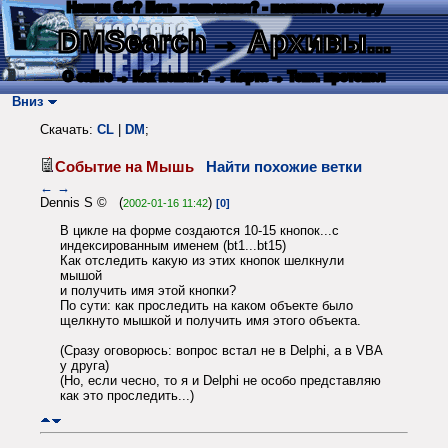
Нашли баг? Есть пожелания? - напишите автору
DMSearch
→ Архивы...
О сайте
→ Как искать?
→ Карта
→ Текс. протокол
Вниз
Скачать:
CL
|
DM
;
Событие на Мышь
Найти похожие ветки
←
→
Dennis S © (
)
2002-01-16 11:42
[0]
В цикле на форме создаются 10-15 кнопок...с
индексированным именем (bt1...bt15)
Как отследить какую из этих кнопок шелкнули
мышой
и получить имя этой кнопки?
По сути: как проследить на каком объекте было
щелкнуто мышкой и получить имя этого объекта.
(Сразу оговорюсь: вопрос встал не в Delphi, а в VBA
у друга)
(Но, если чесно, то я и Delphi не особо представляю
как это проследить...)