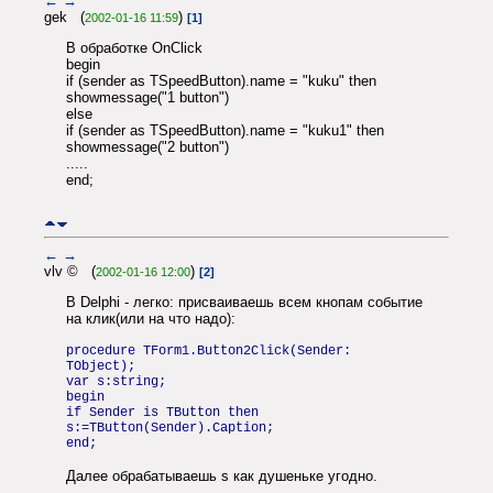
←
→
gek (
)
2002-01-16 11:59
[1]
В обработке OnClick
begin
if (sender as TSpeedButton).name = "kuku" then
showmessage("1 button")
else
if (sender as TSpeedButton).name = "kuku1" then
showmessage("2 button")
.....
end;
←
→
vlv © (
)
2002-01-16 12:00
[2]
В Delphi - легко: присваиваешь всем кнопам событие
на клик(или на что надо):
procedure TForm1.Button2Click(Sender:
TObject);
var s:string;
begin
if Sender is TButton then
s:=TButton(Sender).Caption;
end;
Далее обрабатываешь s как душеньке угодно.