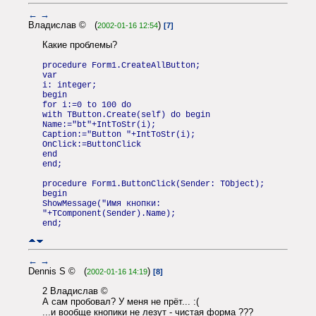
←
→
Владислав © (
)
2002-01-16 12:54
[7]
Какие проблемы?
procedure Form1.CreateAllButton;
var
i: integer;
begin
for i:=0 to 100 do
with TButton.Create(self) do begin
Name:="bt"+IntToStr(i);
Caption:="Button "+IntToStr(i);
OnClick:=ButtonClick
end
end;
procedure Form1.ButtonClick(Sender: TObject);
begin
ShowMessage("Имя кнопки:
"+TComponent(Sender).Name);
end;
←
→
Dennis S © (
)
2002-01-16 14:19
[8]
2 Владислав ©
А сам пробовал? У меня не прёт... :(
...и вообще кнопики не лезут - чистая форма ???