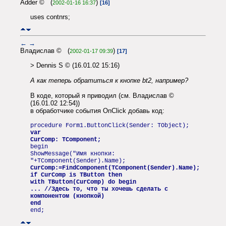
Adder © (
)
2002-01-16 16:37
[16]
uses contnrs;
←
→
Владислав © (
)
2002-01-17 09:39
[17]
> Dennis S © (16.01.02 15:16)
А как теперь обратиться к кнопке bt2, например?
В коде, который я приводил (см. Владислав ©
(16.01.02 12:54))
в обработчике события OnClick добавь код:
procedure Form1.ButtonClick(Sender: TObject);
var
CurComp: TComponent;
begin
ShowMessage("Имя кнопки:
"+TComponent(Sender).Name);
CurComp:=FindComponent(TComponent(Sender).Name);
if CurComp is TButton then
with TButton(CurComp) do begin
... //Здесь то, что ты хочешь сделать с
компонентом (кнопкой)
end
end;