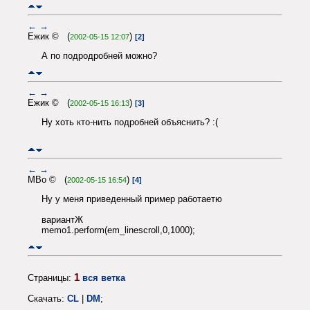
←
→
Ежик © (
)
2002-05-15 12:07
[2]
А по подродробней можно?
←
→
Ежик © (
)
2002-05-15 16:13
[3]
Ну хоть кто-нить подробней объяснить? :(
←
→
MBo © (
)
2002-05-15 16:54
[4]
Ну у меня приведенный пример работаетю
вариантЖ
memo1.perform(em_linescroll,0,1000);
1
Страницы:
вся ветка
Скачать:
CL
|
DM
;