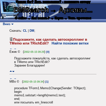
Нашли баг? Есть пожелания? - напишите автору
DMSearch
→ Архивы...
О сайте
→ Как искать?
→ Карта
→ Текс. протокол
Вниз
Скачать:
CL
|
DM
;
Подскажите, как сделать автоскроллинг в
TMemo или TRichEdit?
Найти похожие ветки
←
→
Ежик © (
)
2002-05-15 09:29
[0]
Подскажите пожалуйста, как сделать автоскроллинг
в TMemo или TRichEdit?
Заранее Благадарен!
←
→
MBo © (
)
2002-05-15 09:34
[1]
procedure TForm1.Memo1Change(Sender: TObject);
begin
memo1.selstart:=length(memo1.text);
end;
или посылать em_linescroll