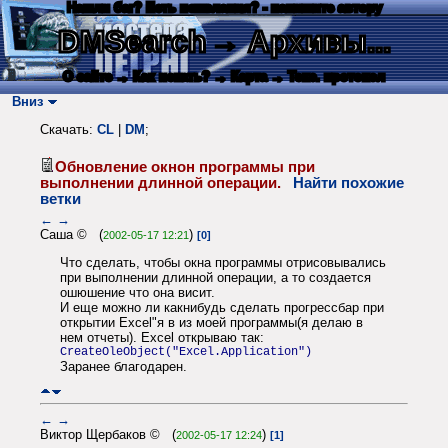
Нашли баг? Есть пожелания? - напишите автору
DMSearch
→ Архивы...
О сайте
→ Как искать?
→ Карта
→ Текс. протокол
Вниз
Скачать:
CL
|
DM
;
Обновление окнон программы при
выполнении длинной операции.
Найти похожие
ветки
←
→
Саша © (
)
2002-05-17 12:21
[0]
Что сделать, чтобы окна программы отрисовывались
при выполнении длинной операции, а то создается
ошюшение что она висит.
И еще можно ли какнибудь сделать прогрессбар при
открытии Excel"я в из моей программы(я делаю в
нем отчеты). Excel открываю так:
CreateOleObject("Excel.Application")
Заранее благодарен.
←
→
Виктор Щербаков © (
)
2002-05-17 12:24
[1]