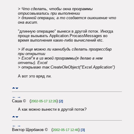
> Что сделать, чтобы окна программы
отрисовывались при выполнении
> длинной операции, а то создается ошюшение что
она висит.
"длинную операцию" вынеси в другой поток. Иногда
проще вызывать Application.ProcassMessages во
время выполнения каких-либо вычислений etc.
> И еще можно ли какнибудь сделать прогрессбар
при открытии
> Excel"я в из моей программы(я делаю в нем
отчеты). Excel
> открываю так:CreateOleObject("Excel.Application")
А вот это вряд ли.
←
→
Саша © (
)
2002-05-17 12:26
[2]
А как можно вынести в другой поток?
←
→
Виктор Щербаков © (
)
2002-05-17 12:46
[3]