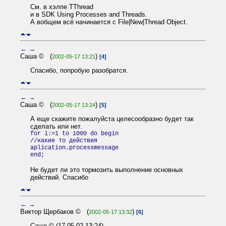
См. в хэлпе TThread
и в SDK Using Processes and Threads.
А вобщем всё начинается с File|New|Thread Object.
←
→
Саша © (
)
2002-05-17 13:21
[4]
Спасибо, попробую разобратся.
←
→
Саша © (
)
2002-05-17 13:24
[5]
А еще скажите пожалуйста целесообразно будет так
сделать или нет.
for i:=1 to 1000 do begin
//какие то действия
aplication.processmessage
end;
Не будет ли это тормозить выполнение основных
действий. Спасибо
←
→
Виктор Щербаков © (
)
2002-05-17 13:32
[6]
Саша © (17.05.02 13:24)