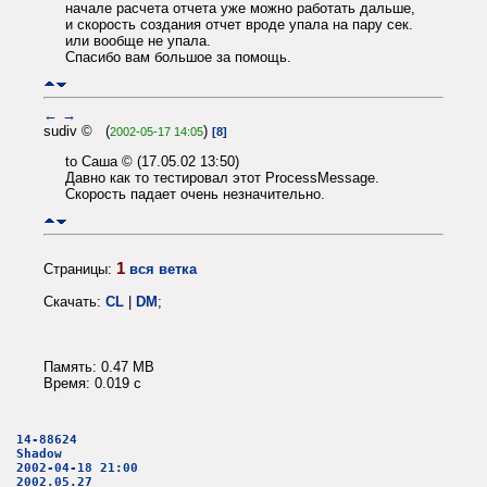
начале расчета отчета уже можно работать дальше,
и скорость создания отчет вроде упала на пару сек.
или вообще не упала.
Спасибо вам большое за помощь.
←
→
sudiv © (
)
2002-05-17 14:05
[8]
to Саша © (17.05.02 13:50)
Давно как то тестировал этот ProcessMessage.
Скорость падает очень незначительно.
1
Страницы:
вся ветка
Скачать:
CL
|
DM
;
Память: 0.47 MB
Время: 0.019 c
14-88624
Shadow
2002-04-18 21:00
2002.05.27