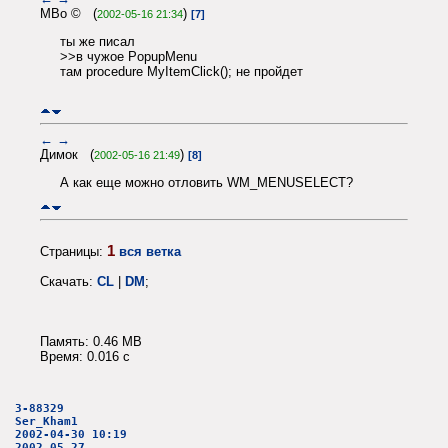
MBo © (
)
2002-05-16 21:34
[7]
ты же писал
>>в чужое PopupMenu
там procedure MyItemClick(); не пройдет
←
→
Димок (
)
2002-05-16 21:49
[8]
А как еще можно отловить WM_MENUSELECT?
1
Страницы:
вся ветка
Скачать:
CL
|
DM
;
Память: 0.46 MB
Время: 0.016 c
3-88329
Ser_Kham1
2002-04-30 10:19
2002.05.27