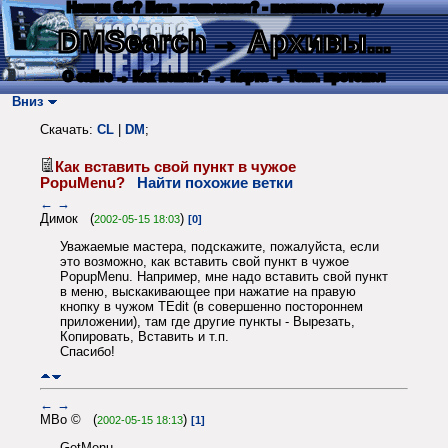
Нашли баг? Есть пожелания? - напишите автору
DMSearch
→ Архивы...
О сайте
→ Как искать?
→ Карта
→ Текс. протокол
Вниз
Скачать:
CL
|
DM
;
Как вставить свой пункт в чужое
PopuMenu?
Найти похожие ветки
←
→
Димок (
)
2002-05-15 18:03
[0]
Уважаемые мастера, подскажите, пожалуйста, если
это возможно, как вставить свой пункт в чужое
PopupMenu. Например, мне надо вставить свой пункт
в меню, выскакивающее при нажатие на правую
кнопку в чужом TEdit (в совершенно постороннем
приложении), там где другие пункты - Вырезать,
Копировать, Вставить и т.п.
Спасибо!
←
→
MBo © (
)
2002-05-15 18:13
[1]
GetMenu