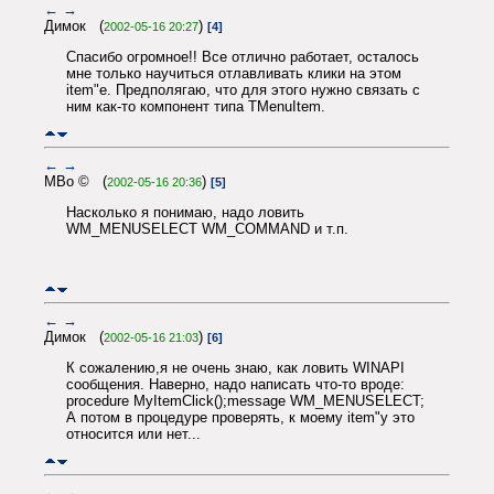
←
→
Димок (
)
2002-05-16 20:27
[4]
Спасибо огромное!! Все отлично работает, осталось
мне только научиться отлавливать клики на этом
item"е. Предполягаю, что для этого нужно связать с
ним как-то компонент типа TMenuItem.
←
→
MBo © (
)
2002-05-16 20:36
[5]
Насколько я понимаю, надо ловить
WM_MENUSELECT WM_COMMAND и т.п.
←
→
Димок (
)
2002-05-16 21:03
[6]
К сожалению,я не очень знаю, как ловить WINAPI
сообщения. Наверно, надо написать что-то вроде:
procedure MyItemClick();message WM_MENUSELECT;
А потом в процедуре проверять, к моему item"у это
относится или нет...
←
→