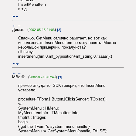
InsertMenuItem
и т.д.
←
→
Димок (
)
2002-05-15 21:03
[2]
Спасибо, GetMenu отлично работает, но вот как
использовать InsertMenuItem не могу понять. Можно
небольшой примерчик, пожалуйста?
(Я пишу:
insertmenu(hm,0,mf_byposition+mf_string,0,"aaaa");)
←
→
MBo © (
)
2002-05-16 07:49
[3]
пример откуда-то. SDK говорит, что InsertMenu
устарело.
procedure TForm1.Button1Click(Sender: TObject);
var
SystemMenu : HMenu;
MyMenuItemInfo : TMenuItemInfo;
tmpInt : Integer;
begin
{ get the TForm"s system menu handle }
SystemMenu := GetSystemMenu(handle, FALSE);