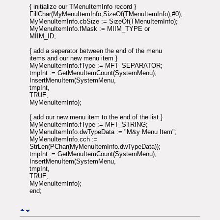
{ initialize our TMenuItemInfo record }
FillChar(MyMenuItemInfo,SizeOf(TMenuItemInfo),#0);
MyMenuItemInfo.cbSize := SizeOf(TMenuItemInfo);
MyMenuItemInfo.fMask := MIIM_TYPE or
MIIM_ID;
{ add a seperator between the end of the menu
items and our new menu item }
MyMenuItemInfo.fType := MFT_SEPARATOR;
tmpInt := GetMenuItemCount(SystemMenu);
InsertMenuItem(SystemMenu,
tmpInt,
TRUE,
MyMenuItemInfo);
{ add our new menu item to the end of the list }
MyMenuItemInfo.fType := MFT_STRING;
MyMenuItemInfo.dwTypeData := "M&y Menu Item";
MyMenuItemInfo.cch :=
StrLen(PChar(MyMenuItemInfo.dwTypeData));
tmpInt := GetMenuItemCount(SystemMenu);
InsertMenuItem(SystemMenu,
tmpInt,
TRUE,
MyMenuItemInfo);
end;