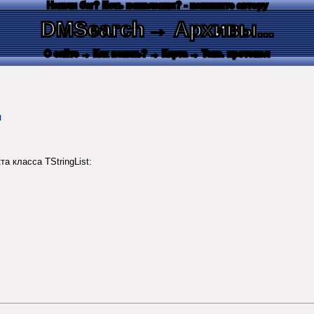
Нашли баг? Есть пожелания? - напишите автору
DMSearch
→ Архивы...
О сайте
→ Как искать?
→ Карта
→ Текс. протокол
и
а класса TStringList: