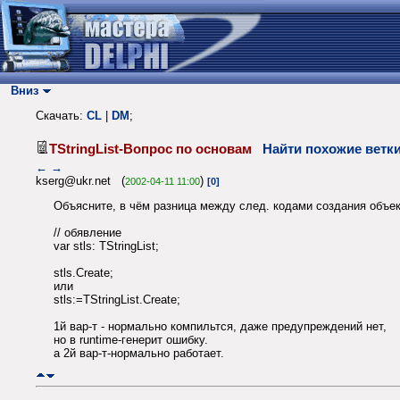
Вниз
Скачать:
CL
|
DM
;
TStringList-Вопрос по основам
Найти похожие ветк
←
→
kserg@ukr.net (
)
2002-04-11 11:00
[0]
Объясните, в чём разница между след. кодами создания объект
// обявление
var stls: TStringList;
stls.Create;
или
stls:=TStringList.Create;
1й вар-т - нормально компильтся, даже предупреждений нет,
но в runtime-генерит ошибку.
а 2й вар-т-нормально работает.