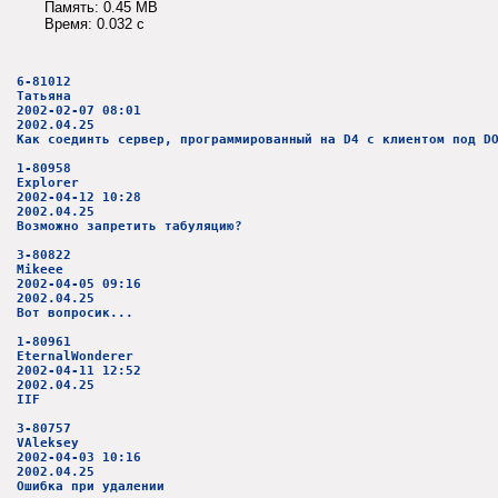
Память: 0.45 MB
Время: 0.032 c
6-81012
Татьяна
2002-02-07 08:01
2002.04.25
Как соединть сервер, программированный на D4 с клиентом под D
1-80958
Explorer
2002-04-12 10:28
2002.04.25
Возможно запретить табуляцию?
3-80822
Mikeee
2002-04-05 09:16
2002.04.25
Вот вопросик...
1-80961
EternalWonderer
2002-04-11 12:52
2002.04.25
IIF
3-80757
VAleksey
2002-04-03 10:16
2002.04.25
Ошибка при удалении