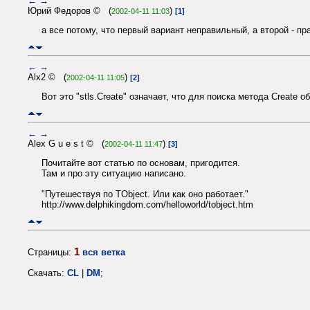
←
→
Юрий Федоров © (
)
2002-04-11 11:03
[1]
а все потому, что первый вариант неправильный, а второй - пр
←
→
Alx2 © (
)
2002-04-11 11:05
[2]
Вот это "stls.Create" означает, что для поиска метода Create
←
→
Alex G u e s t © (
)
2002-04-11 11:47
[3]
Почитайте вот статью по основам, пригодится.
Там и про эту ситуацию написано.
"Путешествуя по TObject. Или как оно работает."
http://www.delphikingdom.com/helloworld/tobject.htm
1
Страницы:
вся ветка
Скачать:
CL
|
DM
;