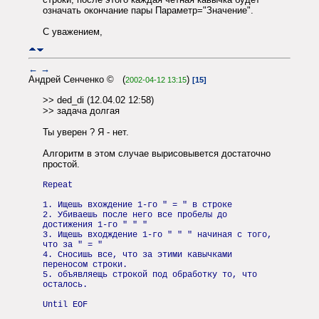
означать окончание пары Параметр="Значение".
С уважением,
←
→
Андрей Сенченко © (
)
2002-04-12 13:15
[15]
>> ded_di (12.04.02 12:58)
>> задача долгая
Ты уверен ? Я - нет.
Алгоритм в этом случае вырисовывется достаточно
простой.
Repeat
1. Ищешь вхождение 1-го " = " в строке
2. Убиваешь после него все пробелы до
достижения 1-го " " "
3. Ищешь входждение 1-го " " " начиная с того,
что за " = "
4. Сносишь все, что за этими кавычками
переносом строки.
5. объявляещь строкой под обработку то, что
осталось.
Until EOF