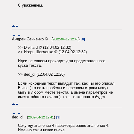
С уважением,
←
→
Андрей Сенченко © (
)
2002-04-12 12:40
[8]
>> DieHard © (12.04.02 12:32)
>> Игорь Шевченко © (12.04.02 12:32)
Идеи не совсем проходят для представленного
куска текста.
>> ded_di (12.04.02 12:26)
Если исходный текст выгядит так, как Ты его описал
Выше ( то есть пробелы и переносы строки могут
быть в любом месте текста, а имена параметров не
имеют общего начала ), то ... тяжеловато будет
←
→
ded_di (
)
2002-04-12 12:41
[9]
Секунду значение 4 параметра равно зна чение 4.
Именно так и никак иначе.