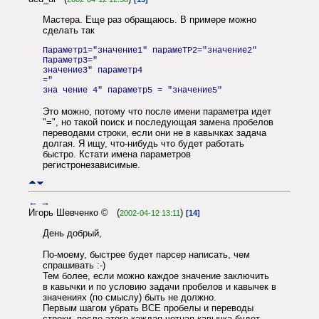
Мастера. Еще раз обращаюсь. В примере можно
сделать так
Параметр1="значение1" парамеТР2="значение2"
Параметр3="
значение3" параметр4
="
зна чение 4" параметр5 = "значение5"
Это можно, потому что после имени параметра идет
"=", но такой поиск и последующая замена пробелов
переводами строки, если они не в кавычках задача
долгая. Я ищу, что-нибудь что будет работать
быстро. Кстати имена параметров
регистронезависимые.
←
→
Игорь Шевченко © (
)
2002-04-12 13:11
[14]
День добрый,
По-моему, быстрее будет парсер написать, чем
спрашивать :-)
Тем более, если можно каждое значение заключить
в кавычки и по условию задачи пробелов и кавычек в
значениях (по смыслу) быть не должно.
Первым шагом убрать ВСЕ пробелы и переводы
строки, после этого каждая четная кавычка будет