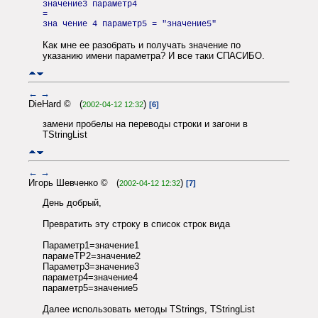
значение3 параметр4
=
зна чение 4 параметр5 = "значение5"
Как мне ее разобрать и получать значение по
указанию имени параметра? И все таки СПАСИБО.
←
→
DieHard © (
)
2002-04-12 12:32
[6]
замени пробелы на переводы строки и загони в
TStringList
←
→
Игорь Шевченко © (
)
2002-04-12 12:32
[7]
День добрый,
Превратить эту строку в список строк вида
Параметр1=значение1
парамеТР2=значение2
Параметр3=значение3
параметр4=значение4
параметр5=значение5
Далее использовать методы TStrings, TStringList