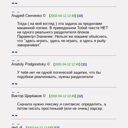
←
→
Андрей Сенченко © (
)
2002-04-12 12:48
[10]
Тогда ( на мой взгляд ) эта задача за пределами
машинной логики. В приведенном Тобой тексте НЕТ
ни одного реального разделителя блоков
Параметр=Значение. Нельзя же машине объяснить,
что "здесь играть, здесь не играть, а здесь я рыбу
заворачивал"
←
→
Anatoly Podgoretsky © (
)
2002-04-12 12:49
[11]
У тебя нет ни одной логической зацепки, что бы
подобное реализовать, нужны разделители
←
→
Виктор Щербаков © (
)
2002-04-12 12:49
[12]
Сначала нужно лексику и синтаксис определить, а
потом писать простенький (или не очень) парсер.
←
→
ded_di (
)
2002-04-12 12:58
[13]