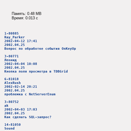
Память: 0.48 MB
Время: 0.013 c
1-80885
Ray_Parker
2002-04-12 17:41
2002.04.25
Вопрос по обработке события OnKeyUp
3-80771
Леонид
2002-04-04 10:08
2002.04.25
Кнопка поля просмотра в TDBGrid
6-81018
AlexRush
2002-02-14 20:21
2002.04.25
проблемка с NetServerEnum
3-80752
ak
2002-04-03 17:03
2002.04.25
Как сделать SQL-запрос?
14-81050
Sound