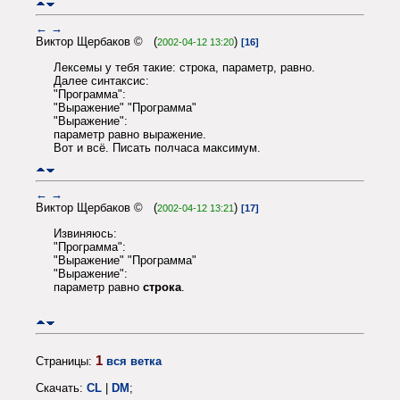
←
→
Виктор Щербаков © (
)
2002-04-12 13:20
[16]
Лексемы у тебя такие: строка, параметр, равно.
Далее синтаксис:
"Программа":
"Выражение" "Программа"
"Выражение":
параметр равно выражение.
Вот и всё. Писать полчаса максимум.
←
→
Виктор Щербаков © (
)
2002-04-12 13:21
[17]
Извиняюсь:
"Программа":
"Выражение" "Программа"
"Выражение":
параметр равно
строка
.
1
Страницы:
вся ветка
Скачать:
CL
|
DM
;