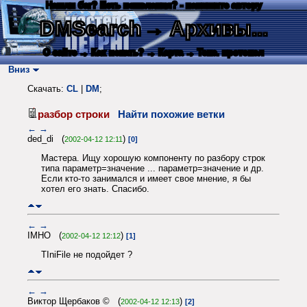
Нашли баг? Есть пожелания? - напишите автору
DMSearch
→ Архивы...
О сайте
→ Как искать?
→ Карта
→ Текс. протокол
Вниз
Скачать:
CL
|
DM
;
разбор строки
Найти похожие ветки
←
→
ded_di (
)
2002-04-12 12:11
[0]
Мастера. Ищу хорошую компоненту по разбору строк
типа параметр=значение ... параметр=значение и др.
Если кто-то занимался и имеет свое мнение, я бы
хотел его знать. Спасибо.
←
→
IMHO (
)
2002-04-12 12:12
[1]
TIniFile не подойдет ?
←
→
Виктор Щербаков © (
)
2002-04-12 12:13
[2]