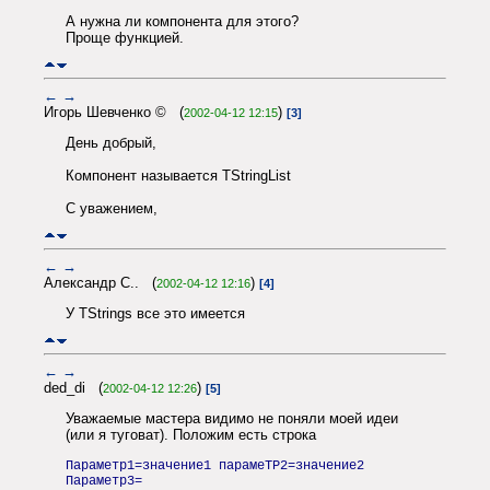
А нужна ли компонента для этого?
Проще функцией.
←
→
Игорь Шевченко © (
)
2002-04-12 12:15
[3]
День добрый,
Компонент называется TStringList
С уважением,
←
→
Александр С.. (
)
2002-04-12 12:16
[4]
У TStrings все это имеется
←
→
ded_di (
)
2002-04-12 12:26
[5]
Уважаемые мастера видимо не поняли моей идеи
(или я туговат). Положим есть строка
Параметр1=значение1 парамеТР2=значение2
Параметр3=