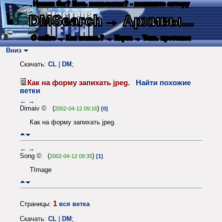
Нашли баг? Есть пожелания? - напишите автору
DMSearch
→ Архивы...
О сайте
→ Как искать?
→ Карта
→ Текс. протокол
Вниз
Скачать:
CL
|
DM
;
Как на форму запихать jpeg.
Найти похожие
ветки
←
→
Dimaiv © (
)
2002-04-12 09:16
[0]
Как на форму запихать jpeg.
←
→
Song © (
)
2002-04-12 09:35
[1]
TImage
1
Страницы:
вся ветка
Скачать:
CL
|
DM
;