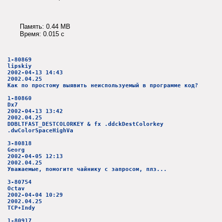
Память: 0.44 MB
Время: 0.015 c
1-80869
lipskiy
2002-04-13 14:43
2002.04.25
Как по простому выявить неиспользуемый в программе код?
1-80860
Dx7
2002-04-13 13:42
2002.04.25
DDBLTFAST_DESTCOLORKEY & fx .ddckDestColorkey
.dwColorSpaceHighVa
3-80818
Georg
2002-04-05 12:13
2002.04.25
Уважаемые, помогите чайнику с запросом, плз...
3-80754
Octav
2002-04-04 10:29
2002.04.25
TCP+Indy
1-80917