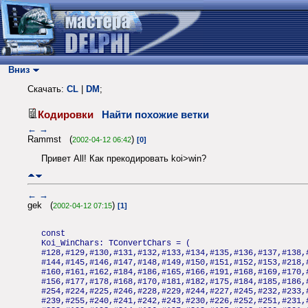
Вниз
Скачать:
CL
|
DM
;
Кодировки
Найти похожие ветки
←
→
Rammst (
)
2002-04-12 06:42
[0]
Привет All! Как прекодировать koi>win?
←
→
gek (
)
2002-04-12 07:15
[1]
const
Koi_WinChars: TConvertChars = (
#128,#129,#130,#131,#132,#133,#134,#135,#136,#137,#138,
#144,#145,#146,#147,#148,#149,#150,#151,#152,#153,#218,
#160,#161,#162,#184,#186,#165,#166,#191,#168,#169,#170,
#156,#177,#178,#168,#170,#181,#182,#175,#184,#185,#186,
#254,#224,#225,#246,#228,#229,#244,#227,#245,#232,#233,
#239,#255,#240,#241,#242,#243,#230,#226,#252,#251,#231,