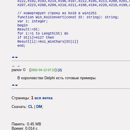
#222,#192,#193,#214,#196,#197,#212,#195,#213,#200,#201,
#207,#223,#208,#209,#210,#211,#198,#194,#220,#219,#199,
// ковертирует строку из koi8 в win1251
function Win_KoiConvert(const St: string): string;
var i: integer;
begin
Result:=St;
for i:=1 to Length(St) do
if St[i]>#127 then
Result[i]:=Koi_WinChars[St[i]]
end;
←
→
panov © (
)
2002-04-12 07:22
[2]
В королевстве Delphi есть готовые примеры.
1
Страницы:
вся ветка
Скачать:
CL
|
DM
;
Память: 0.45 MB
Время: 0.014 c