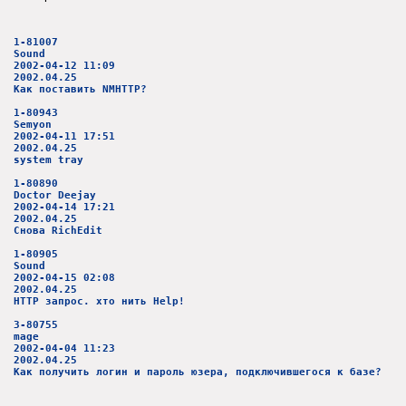
1-81007
Sound
2002-04-12 11:09
2002.04.25
Как поставить NMHTTP?
1-80943
Semyon
2002-04-11 17:51
2002.04.25
system tray
1-80890
Doctor Deejay
2002-04-14 17:21
2002.04.25
Снова RichEdit
1-80905
Sound
2002-04-15 02:08
2002.04.25
HTTP запроc. хто нить Help!
3-80755
mage
2002-04-04 11:23
2002.04.25
Как получить логин и пароль юзера, подключившегося к базе?