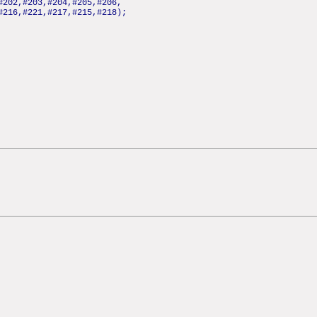
#202,#203,#204,#205,#206,
#216,#221,#217,#215,#218);