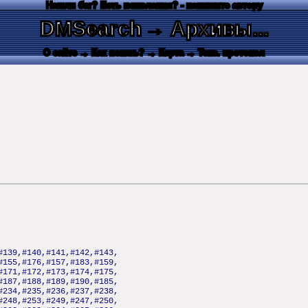
Нашли баг? Есть пожелания? - напишите автору
DMSearch
→ Архивы...
О сайте
→ Как искать?
→ Карта
→ Текс. протокол
#139,#140,#141,#142,#143,
#155,#176,#157,#183,#159,
#171,#172,#173,#174,#175,
#187,#188,#189,#190,#185,
#234,#235,#236,#237,#238,
#248,#253,#249,#247,#250,