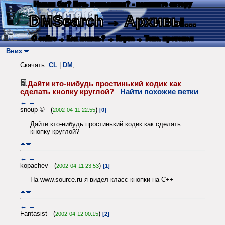
Нашли баг? Есть пожелания? - напишите автору
DMSearch
→ Архивы...
О сайте
→ Как искать?
→ Карта
→ Текс. протокол
Вниз
Скачать:
CL
|
DM
;
Дайти кто-нибудь простинький кодик как
сделать кнопку круглой?
Найти похожие ветки
←
→
snoup © (
)
2002-04-11 22:55
[0]
Дайти кто-нибудь простинький кодик как сделать
кнопку круглой?
←
→
kopachev (
)
2002-04-11 23:53
[1]
На www.source.ru я видел класс кнопки на C++
←
→
Fantasist (
)
2002-04-12 00:15
[2]