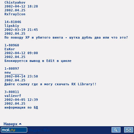
Chistyakov
2002-04-12 18:28
2002.04.25
RxTrayIcon
14-81046
lipskiy
2002-03-19 21:45
2002.04.25
По поводу XP и убитого винта - шутка дубль два или что это?
1-80960
EsKor
2002-04-12 09:00
2002.04.25
Блокируется вывод в Edit в цикле
1-80897
new______
2002-04-14 23:50
2002.04.25
Дайте ссылку где я могу скачать RX Library!!
3-80811
valievrf
2002-04-05 12:39
2002.04.25
информация по БД
Наверх