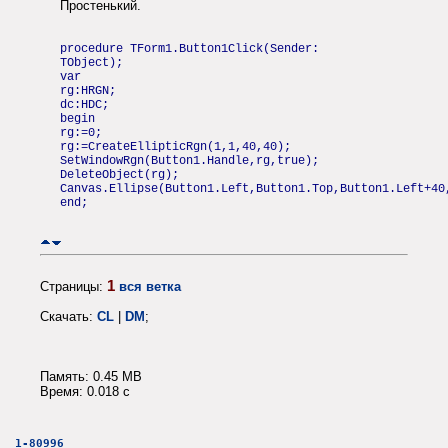
Простенький.
procedure TForm1.Button1Click(Sender:
TObject);
var
rg:HRGN;
dc:HDC;
begin
rg:=0;
rg:=CreateEllipticRgn(1,1,40,40);
SetWindowRgn(Button1.Handle,rg,true);
DeleteObject(rg);
Canvas.Ellipse(Button1.Left,Button1.Top,Button1.Left+40
end;
1
Страницы:
вся ветка
Скачать:
CL
|
DM
;
Память: 0.45 MB
Время: 0.018 c
1-80996