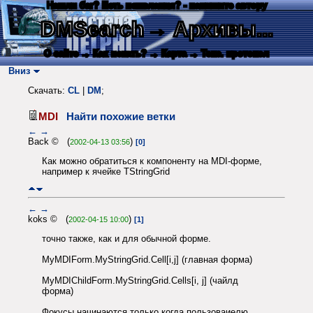
Нашли баг? Есть пожелания? - напишите автору
DMSearch
→ Архивы...
О сайте
→ Как искать?
→ Карта
→ Текс. протокол
Вниз
Скачать:
CL
|
DM
;
MDI
Найти похожие ветки
←
→
Back © (
)
2002-04-13 03:56
[0]
Как можно обратиться к компоненту на MDI-форме,
например к ячейке TStringGrid
←
→
koks © (
)
2002-04-15 10:00
[1]
точно также, как и для обычной форме.
MyMDIForm.MyStringGrid.Cell[i,j] (главная форма)
MyMDIChildForm.MyStringGrid.Cells[i, j] (чайлд
форма)
Фокусы начинаются только когда пользоваиелю