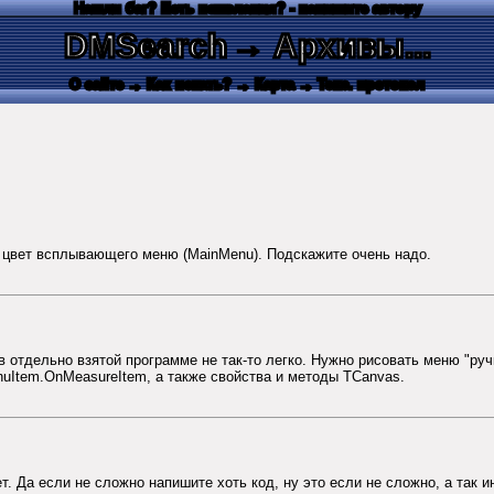
Нашли баг? Есть пожелания? - напишите автору
DMSearch
→ Архивы...
О сайте
→ Как искать?
→ Карта
→ Текс. протокол
ь цвет всплывающего меню (MainMenu). Подскажите очень надо.
 в отдельно взятой программе не так-то легко. Нужно рисовать меню "ру
Item.OnMeasureItem, а также свойства и методы TCanvas.
т. Да если не сложно напишите хоть код, ну это если не сложно, а так и