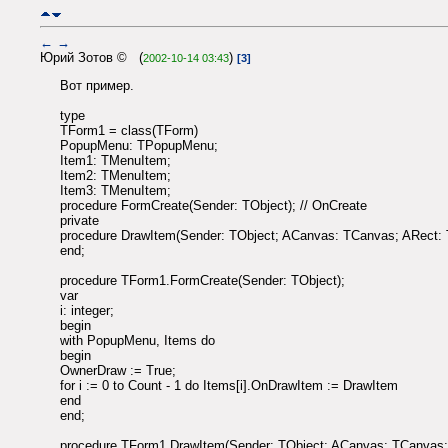
←
→
Юрий Зотов © (
)
2002-10-14 03:43
[3]
Вот пример.
type
TForm1 = class(TForm)
PopupMenu: TPopupMenu;
Item1: TMenuItem;
Item2: TMenuItem;
Item3: TMenuItem;
procedure FormCreate(Sender: TObject); // OnCreate
private
procedure DrawItem(Sender: TObject; ACanvas: TCanvas; ARect: T
end;
procedure TForm1.FormCreate(Sender: TObject);
var
i: integer;
begin
with PopupMenu, Items do
begin
OwnerDraw := True;
for i := 0 to Count - 1 do Items[i].OnDrawItem := DrawItem
end
end;
procedure TForm1.DrawItem(Sender: TObject; ACanvas: TCanvas; 