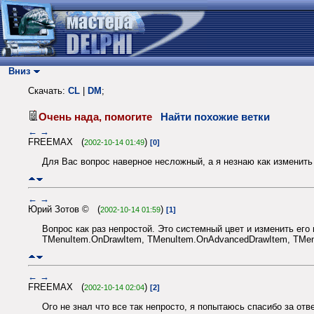
Вниз
Скачать:
CL
|
DM
;
Очень нада, помогите
Найти похожие ветки
←
→
FREEMAX (
)
2002-10-14 01:49
[0]
Для Вас вопрос наверное несложный, а я незнаю как изменит
←
→
Юрий Зотов © (
)
2002-10-14 01:59
[1]
Вопрос как раз непростой. Это системный цвет и изменить его
TMenuItem.OnDrawItem, TMenuItem.OnAdvancedDrawItem, TMenu
←
→
FREEMAX (
)
2002-10-14 02:04
[2]
Ого не знал что все так непросто, я попытаюсь спасибо за отве