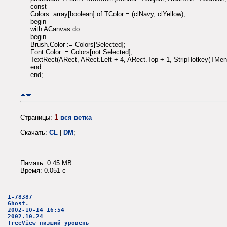
const
Colors: array[boolean] of TColor = (clNavy, clYellow);
begin
with ACanvas do
begin
Brush.Color := Colors[Selected];
Font.Color := Colors[not Selected];
TextRect(ARect, ARect.Left + 4, ARect.Top + 1, StripHotkey(TMen
end
end;
1
Страницы:
вся ветка
Скачать:
CL
|
DM
;
Память: 0.45 MB
Время: 0.051 c
1-78387
Ghost.
2002-10-14 16:54
2002.10.24
TreeView низший уровень