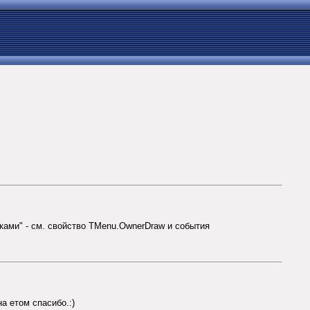
чками" - см. свойство TMenu.OwnerDraw и события
на етом спасибо.:)