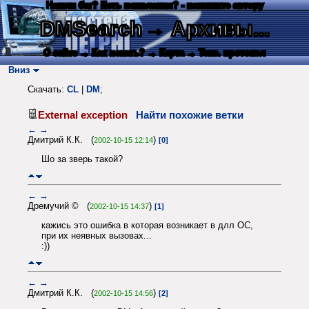
Нашли баг? Есть пожелания? - напишите автору
DMSearch
→ Архивы...
О сайте
→ Как искать?
→ Карта
→ Текс. протокол
Вниз
Скачать:
CL
|
DM
;
External exception
Найти похожие ветки
←
→
Дмитрий К.К. (
)
2002-10-15 12:14
[0]
Шо за зверь такой?
←
→
Дремучий © (
)
2002-10-15 14:37
[1]
кажись это ошибка в которая возникает в длл ОС,
при их неявных вызовах...
:))
←
→
Дмитрий К.К. (
)
2002-10-15 14:56
[2]