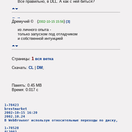
Все правильно, в DLL. А как с ней биться?
←
→
Дремучий © (
)
2002-10-15 15:56
[3]
из личного опыта -
только запуском под отладчиком
и собственной интуицией
1
Страницы:
вся ветка
Скачать:
CL
|
DM
;
Память: 0.45 MB
Время: 0.017 c
1-78423
brestmarket
2002-10-15 16:20
2002.10.24
В WebBrowser использую относительные переходы по диску,
1-78528
AL2002