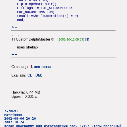
ToDir:=ToDir+#0;
F.pTo:=pchar(ToDir);
F.fFlags := FOF_ALLOWUNDO or
FOF_NOCONFIRMATION;
result:=ShFileOperation(F) = 0;
end;
←
→
TTCustomDelphiMaster © (
)
2002-10-12 09:59
[1]
uses shellapi
1
Страницы:
вся ветка
Скачать:
CL
|
DM
;
Память: 0.44 MB
Время: 0.031 c
7-78691
matrixxxx
2002-08-06 20:20
2002.10.24
делаю программу для изготовления sms. Нужно чтобы введенный