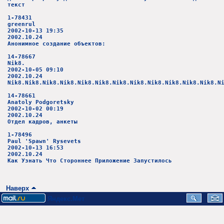
текст
1-78431
greenrul
2002-10-13 19:35
2002.10.24
Анонимное создание объектов:
14-78667
Nik8.
2002-10-05 09:10
2002.10.24
Nik8.Nik8.Nik8.Nik8.Nik8.Nik8.Nik8.Nik8.Nik8.Nik8.Nik8.Nik8.N
14-78661
Anatoly Podgoretsky
2002-10-02 00:19
2002.10.24
Отдел кадров, анкеты
1-78496
Paul 'Spawn' Rysevets
2002-10-13 16:53
2002.10.24
Как Узнать Что Стороннее Приложение Запустилось
Наверх