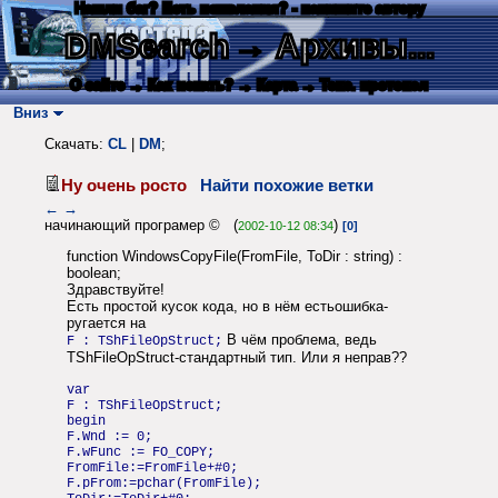
Нашли баг? Есть пожелания? - напишите автору
DMSearch
→ Архивы...
О сайте
→ Как искать?
→ Карта
→ Текс. протокол
Вниз
Скачать:
CL
|
DM
;
Ну очень росто
Найти похожие ветки
←
→
начинающий програмер © (
)
2002-10-12 08:34
[0]
function WindowsCopyFile(FromFile, ToDir : string) :
boolean;
Здравствуйте!
Есть простой кусок кода, но в нём естьошибка-
ругается на
В чём проблема, ведь
F : TShFileOpStruct;
TShFileOpStruct-стандартный тип. Или я неправ??
var
F : TShFileOpStruct;
begin
F.Wnd := 0;
F.wFunc := FO_COPY;
FromFile:=FromFile+#0;
F.pFrom:=pchar(FromFile);