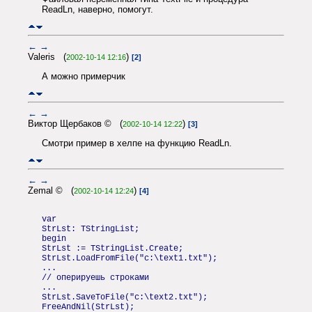
ReadLn, наверно, помогут.
←
→
Valeris (
)
2002-10-14 12:16
[2]
А можно примерчик
←
→
Виктор Щербаков © (
)
2002-10-14 12:22
[3]
Смотри пример в хелпе на функцию ReadLn.
←
→
Zemal © (
)
2002-10-14 12:24
[4]
var
StrLst: TStringList;
begin
StrLst := TStringList.Create;
StrLst.LoadFromFile("c:\text1.txt");
...
// оперируешь строками
...
StrLst.SaveToFile("c:\text2.txt");
FreeAndNil(StrLst);