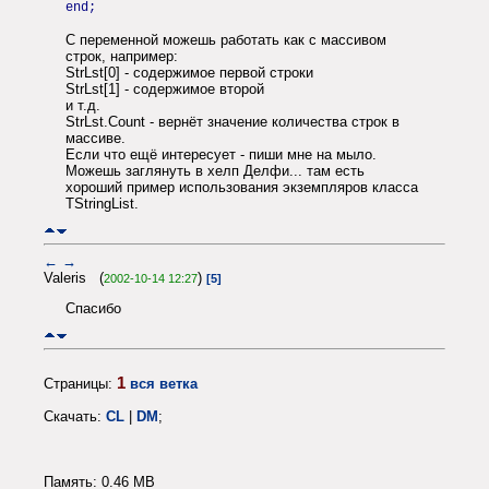
end;
С переменной можешь работать как с массивом
строк, например:
StrLst[0] - содержимое первой строки
StrLst[1] - содержимое второй
и т.д.
StrLst.Count - вернёт значение количества строк в
массиве.
Если что ещё интересует - пиши мне на мыло.
Можешь заглянуть в хелп Делфи... там есть
хороший пример использования экземпляров класса
TStringList.
←
→
Valeris (
)
2002-10-14 12:27
[5]
Спасибо
1
Страницы:
вся ветка
Скачать:
CL
|
DM
;
Память: 0.46 MB