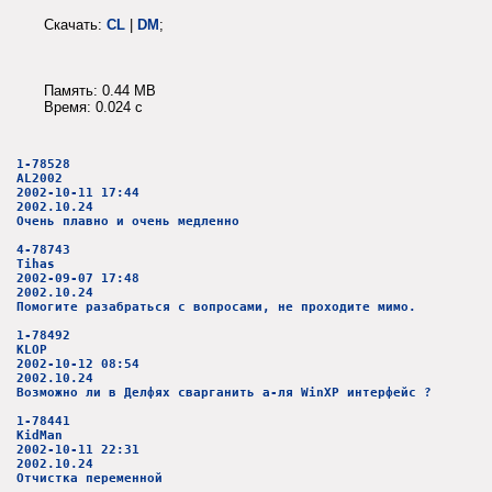
Скачать:
CL
|
DM
;
Память: 0.44 MB
Время: 0.024 c
1-78528
AL2002
2002-10-11 17:44
2002.10.24
Очень плавно и очень медленно
4-78743
Tihas
2002-09-07 17:48
2002.10.24
Помогите разабраться с вопросами, не проходите мимо.
1-78492
KLOP
2002-10-12 08:54
2002.10.24
Возможно ли в Делфях сварганить а-ля WinXP интерфейс ?
1-78441
KidMan
2002-10-11 22:31
2002.10.24
Отчистка переменной