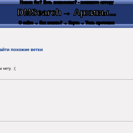
Нашли баг? Есть пожелания? - напишите автору
DMSearch
→ Архивы...
О сайте
→ Как искать?
→ Карта
→ Текс. протокол
айти похожие ветки
нету. :(