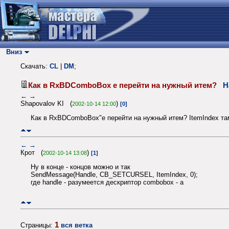
Вниз
Скачать:
CL
|
DM
;
Как в RxBDComboBox e перейти на нужный итем?
Н
←
→
Shapovalov KI (
)
2002-10-14 12:00
[0]
Как в RxBDComboBox"e перейти на нужный итем? ItemIndex там 
←
→
Крот (
)
2002-10-14 13:08
[1]
Ну в конце - концов можно и так
SendMessage(Handle, CB_SETCURSEL, ItemIndex, 0);
где handle - разумеется дескриптор combobox - a
1
Страницы:
вся ветка