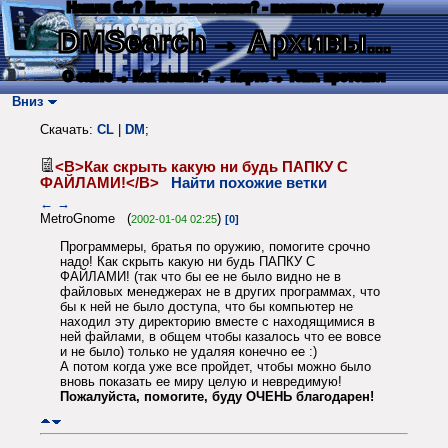
Нашли баг? Есть пожелания? - напишите автору
DMSearch
→ Архивы...
О сайте
→ Как искать?
→ Карта
→ Текс. протокол
Вниз
Скачать:
CL
|
DM
;
<B>Как скрыть какую ни будь ПАПКУ С
ФАЙЛАМИ!</B>
Найти похожие ветки
←
→
MetroGnome (
)
2002-01-04 02:25
[0]
Программеры, братья по оружию, помогите срочно
надо! Как скрыть какую ни будь ПАПКУ С
ФАЙЛАМИ! (так что бы ее не было видно не в
файловых менеджерах не в других программах, что
бы к ней не было доступа, что бы компьютер не
находил эту директорию вместе с находящимися в
ней файлами, в общем чтобы казалось что ее вовсе
и не было) только не удаляя конечно ее :)
А потом когда уже все пройдет, чтобы можно было
вновь показать ее миру целую и невредимую!
Пожалуйста, помогите, буду ОЧЕНЬ благодарен!