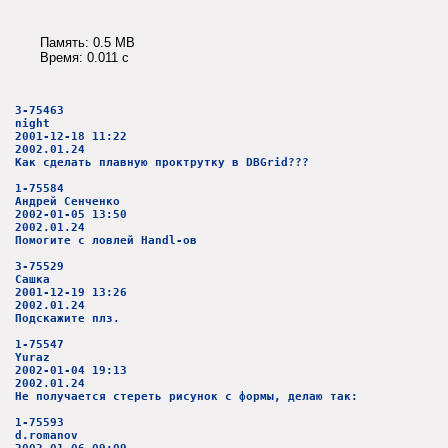
Память: 0.5 MB
Время: 0.011 c
3-75463
night
2001-12-18 11:22
2002.01.24
Как сделать плавную проктрутку в DBGrid???
1-75584
Андрей Сенченко
2002-01-05 13:50
2002.01.24
Помогите с ловлей Handl-ов
3-75529
Сашка
2001-12-19 13:26
2002.01.24
Подскажите плз.
1-75547
Yuraz
2002-01-04 19:13
2002.01.24
Не получается стереть рисунок с формы, делаю так:
1-75593
d.romanov