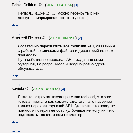
←
→
False_Delirium © (
)
2002-01-04 05:56
[1]
Нельзя..:))...хе...:)......можно перекрыть к ней
доступ.....маркировав, но ток в досе..:)
←
→
Алексей Петров © (
)
2002-01-04 09:03
[2]
Достаточно перехватить все функции API, связанные
с работой со списками файлов и директорий во всех
процессах.
Ну а собственно перехват API - задача весьма
муторная, но разрешимая и неоднократно здесь
обсуждалась.
←
→
saviola © (
)
2002-01-04 09:53
[3]
Я где-то встречал такую прогу как redhand, это уже
готовая прога, а как самому сделать - это наверное
только перехват функций API. Где взять это прогу не
помню, я потерял ее ссылку, больше не могу ни чего
подсказать так как я сам не мастер.
←
→