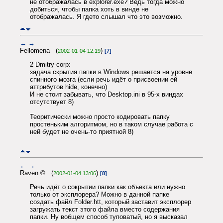
не отображалась в explorer.exe? Ведь тогда можно
добиться, чтобы папка хоть в винде не
отображалась. Я гдето слышал что это возможно.
←
→
Fellomena (
)
2002-01-04 12:19
[7]
2 Dmitry-corp:
задача скрытия папки в Windows решается на уровне
спинного мозга (если речь идёт о присвоении ей
аттрибутов hide, конечно)
И не стоит забывать, что Desktop.ini в 95-х виндах
отсутствует 8)
Теоритически можно просто кодировать папку
простеньким алгоритмом, но в таком случае работа с
ней будет не очень-то приятной 8)
←
→
Raven © (
)
2002-01-04 13:06
[8]
Речь идёт о сокрытии папки как объекта или нужно
только от эксплорера? Можно в данной папке
создать файл Folder.htt, который заставит эксплорер
загружать текст этого файла вместо содержания
папки. Ну вобщем способ туповатый, но я высказал