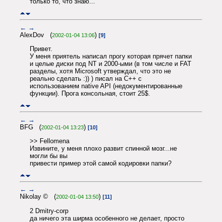
только то, что знаю...
←
→
AlexDov (
)
2002-01-04 13:06
[9]
Привет.
У меня приятель написал прогу которая прячет папки
и целые диски под NT и 2000-ыми (в том числе и FAT
разделы, хотя Microsoft утверждал, что это не
реально сделать :)) ) писал на С++ с
использованием native API (недокументированные
функции). Прога консольная, стоит 25$.
←
→
BFG (
)
2002-01-04 13:23
[10]
>> Fellomena
Извините, у меня плохо развит спинной мозг...не
могли бы вы
привести пример этой самой кодировки папки?
←
→
Nikolay © (
)
2002-01-04 13:50
[11]
2 Dmitry-corp
да ничего эта ширма особенного не делает, просто