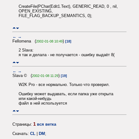
CreateFile(PChar(Edit1.Text), GENERIC_READ, 0 , nil,
OPEN_EXISTING,
FILE_FLAG_BACKUP_SEMANTICS, 0);
←
→
Fellomena (
)
2002-01-08 10:49
[18]
2 Slava:
я так и делала - не получается - ошибку выдаёт 8(
←
→
Slava © (
)
2002-01-08 11:29
[19]
W2K Pro - все нормально. Только что проверил.
Ошибку может выдавать, если папка уже открыта
или какой-нибудь
файл в ней используется
1
Страницы:
вся ветка
Скачать:
CL
|
DM
;