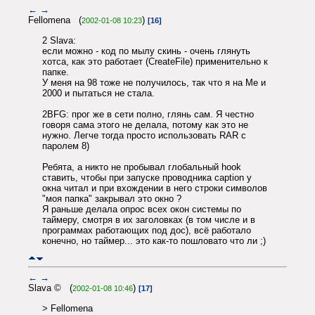
←
→
Fellomena (
)
2002-01-08 10:23
[16]
2 Slava:
если можно - код по мылу скинь - очень глянуть
хотса, как это работает (CreateFile) применительно к
папке.
У меня на 98 тоже не получилось, так что я на Me и
2000 и пытаться не стала.
2BFG: прог же в сети полно, глянь сам. Я честно
говоря сама этого не делала, потому как это не
нужно. Легче тогда просто использовать RAR с
паролем 8)
Ребята, а никто не пробывал глобальный hook
ставить, чтобы при запуске проводника caption у
окна читал и при вхождении в него строки символов
"моя папка" закрывал это окно ?
Я раньше делала опрос всех окон системы по
таймеру, смотря в их заголовках (в том числе и в
программах работающих под дос), всё работало
конечно, но таймер... это как-то пошловато что ли ;)
←
→
Slava © (
)
2002-01-08 10:46
[17]
> Fellomena