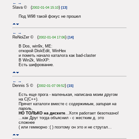
←
→
Slava © (
)
2002-01-04 15:10
[13]
Под W98 такой фокус не прошел
←
→
ReNoiZer © (
)
2002-01-04 17:06
[14]
В Dos, win9x, ME:
откорой DiskEdit, WinHex
и пометь начало каталога как bad-claster
В Win2k, WinXP:
Есть шифрование.
←
→
Dennis S © (
)
2002-01-07 09:52
[15]
Есть еще прога - маленькая, написана моим другом
на С(С++).
Прячет каталоги вместе с содержимым,
запирая на
пароль
,
НО ТОЛЬКО на дискете
...Хотя работает безотказно!
...как Друг тогда объяснил - с жестким д. это
сложнее
( или гемморно :( ) поэтому он это и не стругал...