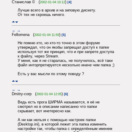
Станислав © (
)
2002-01-04 10:12
[4]
Лучше всего в архив и на зиповую дискету.
От тех не скроешь ничего.
←
→
Fellomena (
)
2002-01-04 11:59
[5]
Не помню кто, но кто-то точно в этом форуме
утверждал, что он якобы запрещал доступ к папке
используя тот же принцип, что и при запрете доступа
к файлу, через Stream.
У меня, как я не старалась, не получилось, всё таки
файл инторпретируется несколько иначе чем папка ;)
Есть у вас мысли по этому поводу ?
←
→
Dmitry-corp (
)
2002-01-04 12:05
[6]
Ведь есть прога ШИРМА называется, я её не
смотрел но в описании написанно что папки
скрывает, вот инетересно как.
А ни как нельзя с помощью настроек папки
(Desktop.ini), в которой лежит эта папка изменить
настройки так, чтобы папка с определённым именем