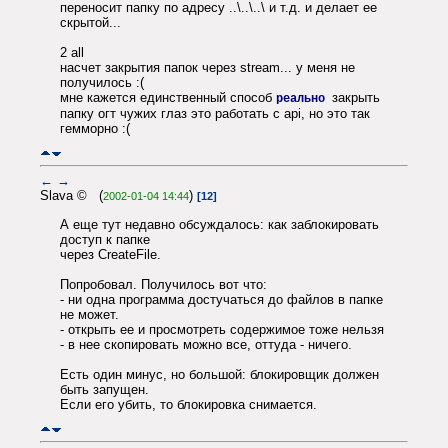
переносит папку по адресу ..\..\..\ и т.д. и делает ее
скрытой...
2 all
насчет закрытия папок через stream... у меня не
получилось :(
мне кажется единственный способ
закрыть
реально
папку огт чужих глаз это работать с api, но это так
гемморно :(
←
→
Slava © (
)
2002-01-04 14:44
[12]
А еще тут недавно обсуждалось: как заблокировать
доступ к папке
через CreateFile.
Попробовал. Получилось вот что:
- ни одна программа достучаться до файлов в папке
не может.
- открыть ее и просмотреть содержимое тоже нельзя
- в нее скопировать можно все, оттуда - ничего.
Есть один минус, но большой: блокировщик должен
быть запущен.
Если его убить, то блокировка снимается.