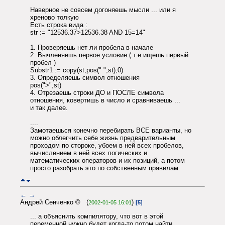
Наверное не совсем догоняешь мысли ... или я
хреново толкую
Есть строка вида :
str := "12536.37>12536.38 AND 15=14"
1. Проверяешь нет ли пробела в начале
2. Вычленяешь первое условие ( т.е ищешь первый
пробел )
Substr1 := copy(st,pos(" ",st),0)
3. Определяешь символ отношения
pos(">",st)
4. Отрезаешь строки ДО и ПОСЛЕ символа
отношения, ковертишь в число и сравниваешь ...
и так далее.
....
Замотаешься конечно перебирать ВСЕ варианты, но
можно облегчить себе жизнь предварительным
проходом по стороке, убоем в ней всех пробелов,
вычислением в ней всех логических и
математических операторов и их позиций, а потом
просто разобрать это по собственным правилам.
←
→
Андрей Сенченко © (
)
2002-01-05 16:01
[5]
... а объяснить компилятору, что вот в этой
переменной нужно будет когда-то потом найти