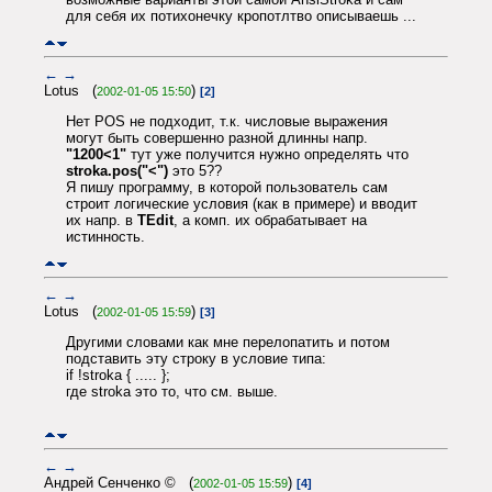
для себя их потихонечку кропотлтво описываешь ...
←
→
Lotus (
)
2002-01-05 15:50
[2]
Нет POS не подходит, т.к. числовые выражения
могут быть совершенно разной длинны напр.
"1200<1"
тут уже получится нужно определять что
stroka.pos("<")
это 5??
Я пишу программу, в которой пользователь сам
строит логические условия (как в примере) и вводит
их напр. в
TEdit
, а комп. их обрабатывает на
истинность.
←
→
Lotus (
)
2002-01-05 15:59
[3]
Другими словами как мне перелопатить и потом
подставить эту строку в условие типа:
if !stroka { ..... };
где stroka это то, что см. выше.
←
→
Андрей Сенченко © (
)
2002-01-05 15:59
[4]