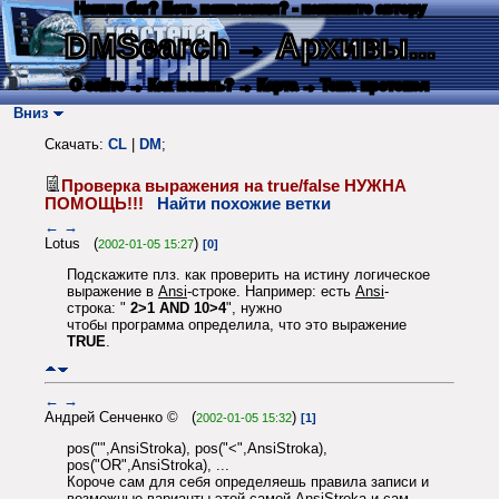
Нашли баг? Есть пожелания? - напишите автору
DMSearch
→ Архивы...
О сайте
→ Как искать?
→ Карта
→ Текс. протокол
Вниз
Скачать:
CL
|
DM
;
Проверка выражения на true/false НУЖНА
ПОМОЩЬ!!!
Найти похожие ветки
←
→
Lotus (
)
2002-01-05 15:27
[0]
Подскажите плз. как проверить на истину логическое
выражение в
Ansi
-строке. Например: есть
Ansi
-
строка: "
2>1 AND 10>4
", нужно
чтобы программа определила, что это выражение
TRUE
.
←
→
Андрей Сенченко © (
)
2002-01-05 15:32
[1]
pos("",AnsiStroka), pos("<",AnsiStroka),
pos("OR",AnsiStroka), ...
Короче сам для себя определяешь правила записи и
возможные варианты этой самой AnsiStroka и сам