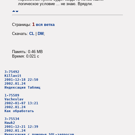
логическое условие ... не знаю. Врядли.
1
Страницы:
вся ветка
Скачать:
CL
|
DM
;
Память: 0.46 MB
Время: 0.021 c
3-75492
Killavit
2001-12-18 22:50
2002.01.24
Индексация Таблиц
1-75589
Vacheslav
2002-01-07 13:21
2002.01.24
Как обработать
3-75534
Hawk2
2001-12-21 12:39
2002.01.24
Индескация с помощью SQL-запросов.