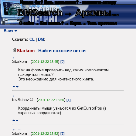
Нашли баг? Есть пожелания? - напишите автору
DMSearch
→ Архивы...
О сайте
→ Как искать?
→ Карта
→ Текс. протокол
Вниз
Скачать:
CL
|
DM
;
Starkom
Найти похожие ветки
←
→
Starkom (
)
2001-12-22 13:45
[0]
Как на форме проверить над каким компонентом
находиться мышь?
Это необходимо для контекстного хинта.
←
→
tovSuhov © (
)
2001-12-22 13:50
[1]
Координаты мыши узнаются из GetCursorPos (в
экранных координатах)...
←
→
Starkom (
)
2001-12-22 13:52
[2]