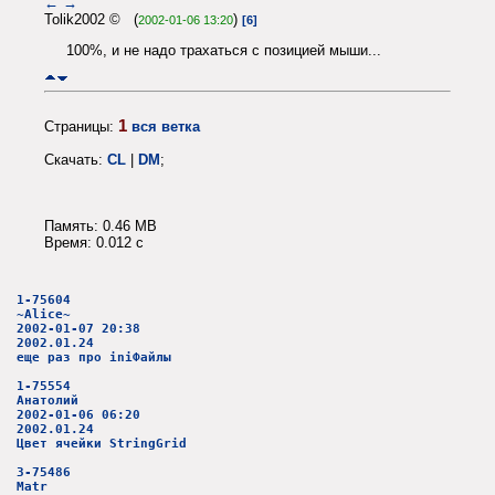
←
→
Tolik2002 © (
)
2002-01-06 13:20
[6]
100%, и не надо трахаться с позицией мыши...
1
Страницы:
вся ветка
Скачать:
CL
|
DM
;
Память: 0.46 MB
Время: 0.012 c
1-75604
~Alice~
2002-01-07 20:38
2002.01.24
еще раз про iniФайлы
1-75554
Анатолий
2002-01-06 06:20
2002.01.24
Цвет ячейки StringGrid
3-75486
Matr