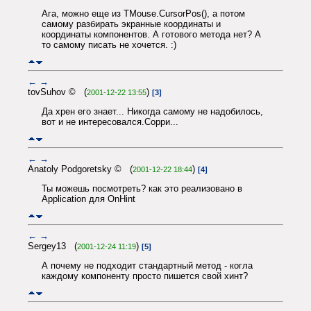
Ага, можно еще из TMouse.CursorPos(), а потом
самому разбирать экранные координаты и
координаты компонентов. А готового метода нет? А
то самому писать не хочется. :)
←
→
tovSuhov © (
)
2001-12-22 13:55
[3]
Да хрен его знает... Никогда самому не надобилось,
вот и не интересовался.Сорри...
←
→
Anatoly Podgoretsky © (
)
2001-12-22 18:44
[4]
Ты можешь посмотреть? как это реализовано в
Application для OnHint
←
→
Sergey13 (
)
2001-12-24 11:19
[5]
А почему не подходит стандартный метод - когла
каждому компоненту просто пишется свой хинт?