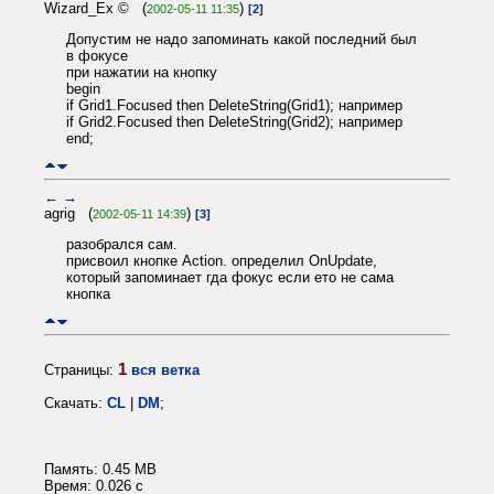
Wizard_Ex © (
)
2002-05-11 11:35
[2]
Допустим не надо запоминать какой последний был
в фокусе
при нажатии на кнопку
begin
if Grid1.Focused then DeleteString(Grid1); нaпример
if Grid2.Focused then DeleteString(Grid2); нaпример
end;
←
→
agrig (
)
2002-05-11 14:39
[3]
разобрался сам.
присвоил кнопке Action. определил OnUpdate,
который запоминает гда фокус если ето не сама
кнопка
1
Страницы:
вся ветка
Скачать:
CL
|
DM
;
Память: 0.45 MB
Время: 0.026 c