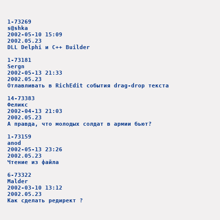
1-73269
s@shka
2002-05-10 15:09
2002.05.23
DLL Delphi и C++ Builder
1-73181
Sergn
2002-05-13 21:33
2002.05.23
Отлавливать в RichEdit события drag-drop текста
14-73383
Феликс
2002-04-13 21:03
2002.05.23
А правда, что молодых солдат в армии бьют?
1-73159
anod
2002-05-13 23:26
2002.05.23
Чтение из файла
6-73322
Malder
2002-03-10 13:12
2002.05.23
Как сделать редирект ?