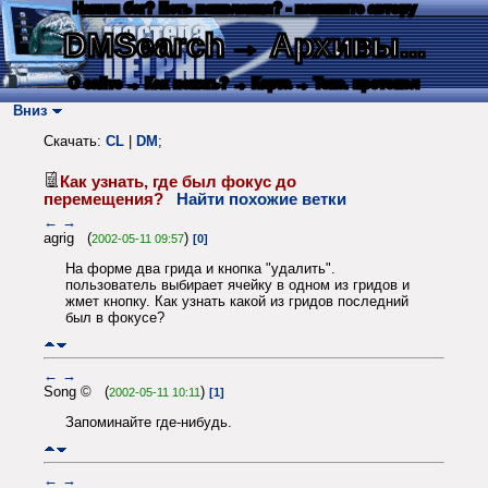
Нашли баг? Есть пожелания? - напишите автору
DMSearch
→ Архивы...
О сайте
→ Как искать?
→ Карта
→ Текс. протокол
Вниз
Скачать:
CL
|
DM
;
Как узнать, где был фокус до
перемещения?
Найти похожие ветки
←
→
agrig (
)
2002-05-11 09:57
[0]
На форме два грида и кнопка "удалить".
пользователь выбирает ячейку в одном из гридов и
жмет кнопку. Как узнать какой из гридов последний
был в фокусе?
←
→
Song © (
)
2002-05-11 10:11
[1]
Запоминайте где-нибудь.
←
→