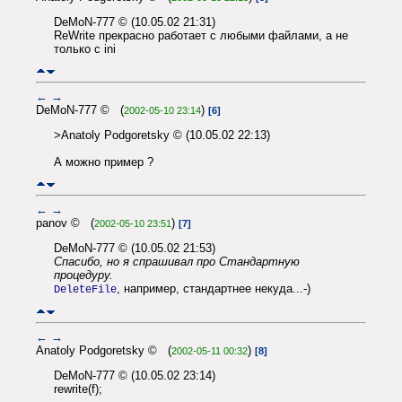
DeMoN-777 © (10.05.02 21:31)
ReWrite прекрасно работает с любыми файлами, а не
только с ini
←
→
DeMoN-777 © (
)
2002-05-10 23:14
[6]
>Anatoly Podgoretsky © (10.05.02 22:13)
А можно пример ?
←
→
panov © (
)
2002-05-10 23:51
[7]
DeMoN-777 © (10.05.02 21:53)
Спасибо, но я спрашивал про Стандартную
процедуру.
, например, стандартнее некуда...-)
DeleteFile
←
→
Anatoly Podgoretsky © (
)
2002-05-11 00:32
[8]
DeMoN-777 © (10.05.02 23:14)
rewrite(f);