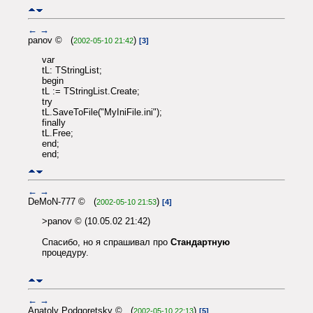
←
→
panov © (
)
2002-05-10 21:42
[3]
var
tL: TStringList;
begin
tL := TStringList.Create;
try
tL.SaveToFile("MyIniFile.ini");
finally
tL.Free;
end;
end;
←
→
DeMoN-777 © (
)
2002-05-10 21:53
[4]
>panov © (10.05.02 21:42)
Спасибо, но я спрашивал про
Стандартную
процедуру.
←
→
Anatoly Podgoretsky © (
)
2002-05-10 22:13
[5]