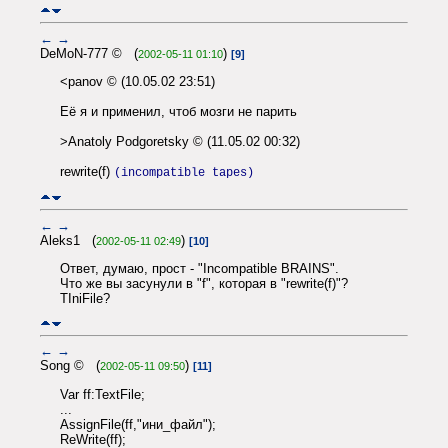
←
→
DeMoN-777 © (
)
2002-05-11 01:10
[9]
<panov © (10.05.02 23:51)
Её я и применил, чтоб мозги не парить
>Anatoly Podgoretsky © (11.05.02 00:32)
rewrite(f)
(incompatible tapes)
←
→
Aleks1 (
)
2002-05-11 02:49
[10]
Ответ, думаю, прост - "Incompatible BRAINS".
Что же вы засунули в "f", которая в "rewrite(f)"?
TIniFile?
←
→
Song © (
)
2002-05-11 09:50
[11]
Var ff:TextFile;
...
AssignFile(ff,"ини_файл");
ReWrite(ff);