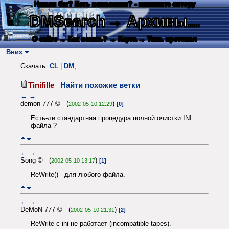
Нашли баг? Есть пожелания? - напишите автору
DMSearch
→ Архивы...
О сайте
→ Как искать?
→ Карта
→ Текс. протокол
Вниз
Скачать:
CL
|
DM
;
Tinifille
Найти похожие ветки
←
→
demon-777 © (
)
2002-05-10 12:29
[0]
Есть-ли стандартная процедура полной очистки INI
файла ?
←
→
Song © (
)
2002-05-10 13:17
[1]
ReWrite() - для любого файла.
←
→
DeMoN-777 © (
)
2002-05-10 21:31
[2]
ReWrite c ini не работает (incompatible tapes).