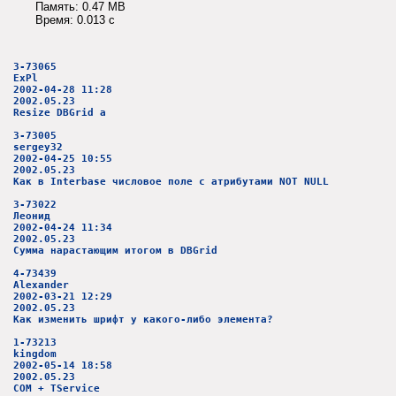
Память: 0.47 MB
Время: 0.013 c
3-73065
ExPl
2002-04-28 11:28
2002.05.23
Resize DBGrid а
3-73005
sergey32
2002-04-25 10:55
2002.05.23
Как в Interbase числовое поле с атрибутами NOT NULL
3-73022
Леонид
2002-04-24 11:34
2002.05.23
Сумма нарастающим итогом в DBGrid
4-73439
Alexander
2002-03-21 12:29
2002.05.23
Как изменить шрифт у какого-либо элемента?
1-73213
kingdom
2002-05-14 18:58
2002.05.23
COM + TService