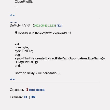
CloseFile(ff);
...
←
→
DeMoN-777 © (
)
2002-05-11 12:13
[12]
Я просто ини по другому создавал =)
var
num:byte;
sys: TiniFile;
begin
sys:=TIniFile.create(ExtractFilePath(Application.ExeName)+
"PlayList.D1");L
end;
Воот по чему и не работало ;)
1
Страницы:
вся ветка
Скачать:
CL
|
DM
;