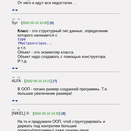
От него и идут все недостатки ...
←
→
Syr (
)
2002-05-10 10:45
[6]
Класс
- это структурный тип данных, определение
которого начинается с
type
TMyClass=class...
и т.п.
Объект - это экземпляр класса.
Объект надо создавать с помощью конструктора.
И т.д.
←
→
ALFA (
)
2002-05-10 14:21
[7]
В ООП - погано размер созданной программы. Т.е.
большое увелечение размера!
←
→
[NIKEL] © (
)
2002-05-10 14:30
[8]
На то и придумали ООП, чтоб структурировать и
держать под контролем большие
проекты(программы) даже одному-двум