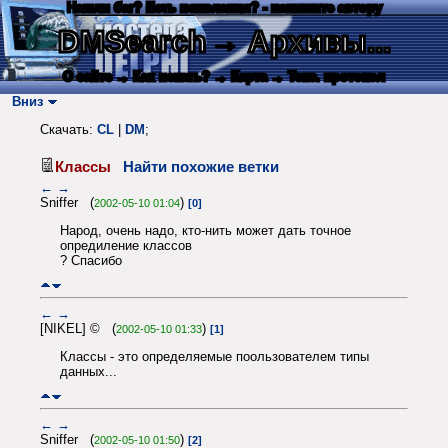
Нашли баг? Есть пожелания? - напишите автору
DMSearch
→ Архивы...
О сайте
→ Как искать?
→ Карта
→ Текс. протокол
Вниз
Скачать:
CL
|
DM
;
Классы
Найти похожие ветки
←
→
Sniffer (
)
2002-05-10 01:04
[0]
Народ, очень надо, кто-нить может дать точное
опредиление классов
? Спасибо
←
→
[NIKEL] © (
)
2002-05-10 01:33
[1]
Классы - это определяемые поользователем типы
данных...
←
→
Sniffer (
)
2002-05-10 01:50
[2]