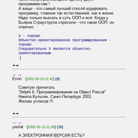
программистам !
А ваще - это самый лучший способ кодировать
программу, главное так естественней, как в жизни.
Надо только вьехать в суть ООП и всё. Когда у
Бьярна Страуструпа спросили - что такое ООП, он
ответил:
X - хорошо
Объектно-ориентированное программрованние -
хорошо
Следовательно X является объектно-
ориентированным
:)
←
→
Ervin (
)
2002-05-10 21:42
[9]
Советую прочитать
“Delphi 6. Программирование на Object Pascal”
Никита Культин, Санкт-Петербург 2001.
Желаю успехов !!!
←
→
yastal (
)
2002-05-10 21:48
[10]
A ЭЛЕКТРОННАЯ ВЕРСИЯ ЕСТЬ?