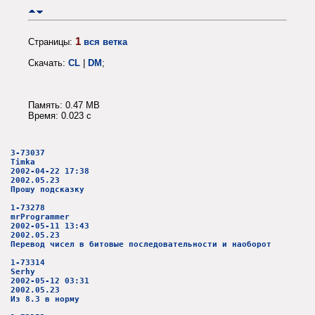
1
Страницы:
вся ветка
Скачать:
CL
|
DM
;
Память: 0.47 MB
Время: 0.023 c
3-73037
Timka
2002-04-22 17:38
2002.05.23
Прошу подсказку
1-73278
mrProgrammer
2002-05-11 13:43
2002.05.23
Перевод чисел в битовые последовательности и наоборот
1-73314
Serhy
2002-05-12 03:31
2002.05.23
Из 8.3 в норму