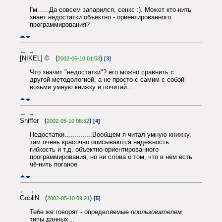
Гм......Да совсем запарился, сенкс :). Может кто-нить
знает недостатки объектно - ориентированного
программирования?
←
→
[NIKEL] © (
)
2002-05-10 01:58
[3]
Что значит "недостатки"? его можно сравнить с
другой методологией, а не просто с самим с собой
возьми умную книжку и почитай...
←
→
Sniffer (
)
2002-05-10 08:52
[4]
Недостатки..............Вообщем я читал умную книжку,
там очень красочно описываются надёжность
гибкость и т.д. объектно-ориентированного
программирования, но ни слова о том, что в нём есть
чё-нить поганое
←
→
GobliN (
)
2002-05-10 09:21
[5]
Тебе же говорят - определяемые
поользователем
типы данных...