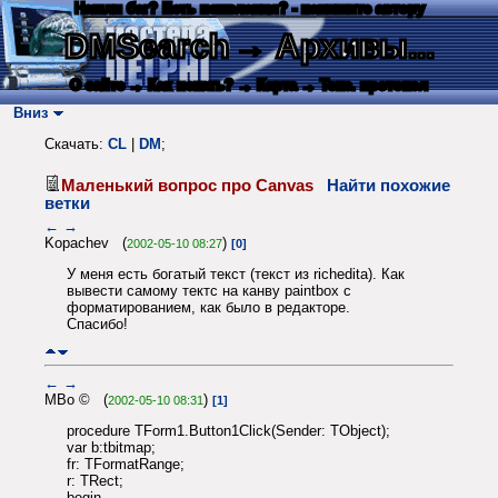
Нашли баг? Есть пожелания? - напишите автору
DMSearch
→ Архивы...
О сайте
→ Как искать?
→ Карта
→ Текс. протокол
Вниз
Скачать:
CL
|
DM
;
Маленький вопрос про Canvas
Найти похожие
ветки
←
→
Kopachev (
)
2002-05-10 08:27
[0]
У меня есть богатый текст (текст из richedita). Как
вывести самому тектс на канву paintbox с
форматированием, как было в редакторе.
Спасибо!
←
→
MBo © (
)
2002-05-10 08:31
[1]
procedure TForm1.Button1Click(Sender: TObject);
var b:tbitmap;
fr: TFormatRange;
r: TRect;
begin