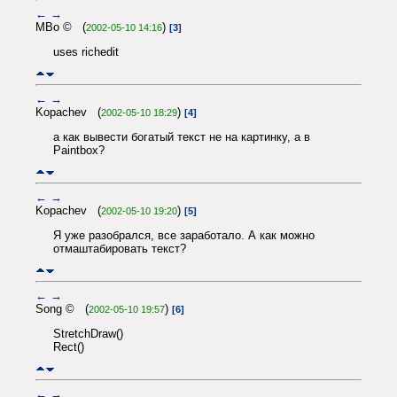
←
→
MBo © (
)
2002-05-10 14:16
[3]
uses richedit
←
→
Kopachev (
)
2002-05-10 18:29
[4]
а как вывести богатый текст не на картинку, а в
Paintbox?
←
→
Kopachev (
)
2002-05-10 19:20
[5]
Я уже разобрался, все заработало. А как можно
отмаштабировать текст?
←
→
Song © (
)
2002-05-10 19:57
[6]
StretchDraw()
Rect()
←
→