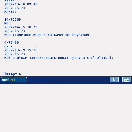
aalin
2002-03-10 09:00
2002.05.23
Как???
14-73369
MBo
2002-04-15 18:29
2002.05.23
Небесполезные мелочи (в качестве обучения)
4-73468
daos
2002-03-19 15:16
2002.05.23
Как в WinXP заблокировать показ проги в Ctrl+Alt+Del?
Наверх