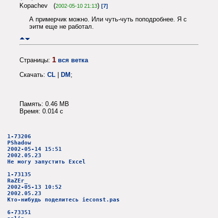
Kopachev (
)
2002-05-10 21:13
[7]
А примерчик можно. Или чуть-чуть поподробнее. Я с
эитм еще не работал.
1
Страницы:
вся ветка
Скачать:
CL
|
DM
;
Память: 0.46 MB
Время: 0.014 c
1-73206
PShadow
2002-05-14 15:51
2002.05.23
Не могу запустить Excel
1-73135
RaZEr_
2002-05-13 10:52
2002.05.23
Кто-нибудь поделитесь ieconst.pas
6-73351