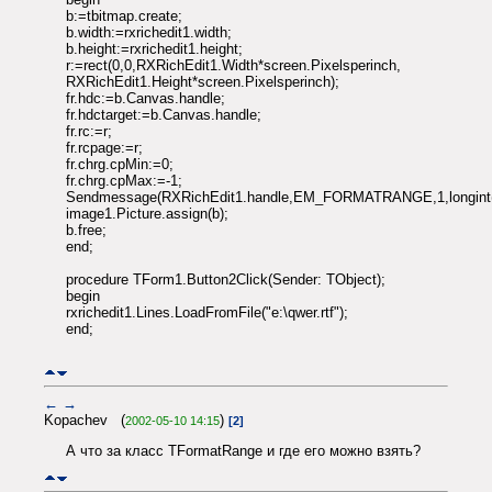
b:=tbitmap.create;
b.width:=rxrichedit1.width;
b.height:=rxrichedit1.height;
r:=rect(0,0,RXRichEdit1.Width*screen.Pixelsperinch,
RXRichEdit1.Height*screen.Pixelsperinch);
fr.hdc:=b.Canvas.handle;
fr.hdctarget:=b.Canvas.handle;
fr.rc:=r;
fr.rcpage:=r;
fr.chrg.cpMin:=0;
fr.chrg.cpMax:=-1;
Sendmessage(RXRichEdit1.handle,EM_FORMATRANGE,1,longint(
image1.Picture.assign(b);
b.free;
end;
procedure TForm1.Button2Click(Sender: TObject);
begin
rxrichedit1.Lines.LoadFromFile("e:\qwer.rtf");
end;
←
→
Kopachev (
)
2002-05-10 14:15
[2]
А что за класс TFormatRange и где его можно взять?