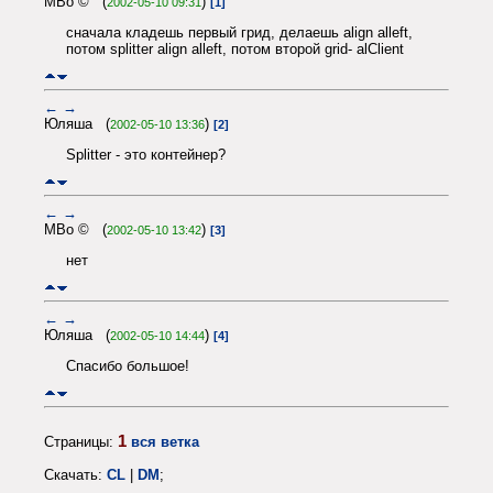
MBo © (
)
2002-05-10 09:31
[1]
сначала кладешь первый грид, делаешь align alleft,
потом splitter align alleft, потом второй grid- alClient
←
→
Юляша (
)
2002-05-10 13:36
[2]
Splitter - это контейнер?
←
→
MBo © (
)
2002-05-10 13:42
[3]
нет
←
→
Юляша (
)
2002-05-10 14:44
[4]
Спасибо большое!
1
Страницы:
вся ветка
Скачать:
CL
|
DM
;