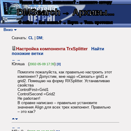
Нашли баг? Есть пожелания? - напишите автору
DMSearch
→ Архивы...
О сайте
→ Как искать?
→ Карта
→ Текс. протокол
Вниз
Скачать:
CL
|
DM
;
Настройка компонента TrxSplitter
Найти
похожие ветки
←
→
Юляша (
)
2002-05-09 17:39
[0]
Помогите пожалуйста, как правильно настроить этот
компонент? Допустим, мне надо «Связать» grid1 и
grid2. Помещаю на форму RXSplitter. Устанавливаю
свойства
ControlFirst=Grid1
ControlSecond =Grid2
Не работает!
В справке написано – правильно установите
значения Align для всех трех компонент. Правильно
– это как?
←
→