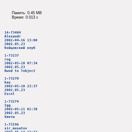
Память: 0.45 MB
Время: 0.013 c
14-73404
Alexandr
2002-04-16 13:00
2002.05.23
бойцовский клуб
1-73237
rog
2002-05-10 07:34
2002.05.23
Hwnd to Tobject
1-73270
kay
2002-05-10 23:37
2002.05.23
Excel
1-73274
Igg
2002-05-11 01:38
2002.05.23
Хинты
1-73196
sir_musatov