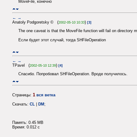
MoveFile, конечно
←
→
Anatoly Podgoretsky © (
)
2002-05-10 10:33
[3]
The one caveat is that the MoveFile function will fail on directory 
Если будет этот случай, тогда SHFileOperation
←
→
TPavel (
)
2002-05-10 12:39
[4]
Спасибо. Попробовал SHFileOperation. Вроде получилось.
1
Страницы:
вся ветка
Скачать:
CL
|
DM
;
Память: 0.45 MB
Время: 0.012 c