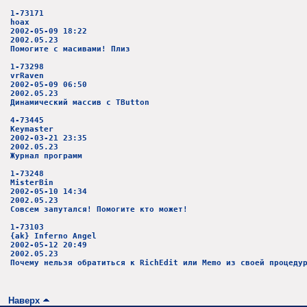
1-73171
hoax
2002-05-09 18:22
2002.05.23
Помогите с масивами! Плиз
1-73298
vrRaven
2002-05-09 06:50
2002.05.23
Динамический массив с TButton
4-73445
Keymaster
2002-03-21 23:35
2002.05.23
Журнал программ
1-73248
MisterBin
2002-05-10 14:34
2002.05.23
Совсем запутался! Помогите кто может!
1-73103
{ak} Inferno Angel
2002-05-12 20:49
2002.05.23
Почему нельзя обратиться к RichEdit или Memo из своей процеду
Наверх