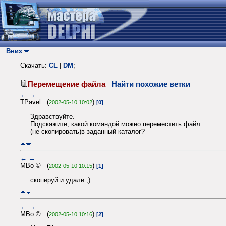
Вниз
Скачать:
CL
|
DM
;
Перемещение файла
Найти похожие ветки
←
→
TPavel (
)
2002-05-10 10:02
[0]
Здравствуйте.
Подскажите, какой командой можно переместить файл
(не скопировать)в заданный каталог?
←
→
MBo © (
)
2002-05-10 10:15
[1]
скопируй и удали ;)
←
→
MBo © (
)
2002-05-10 10:16
[2]