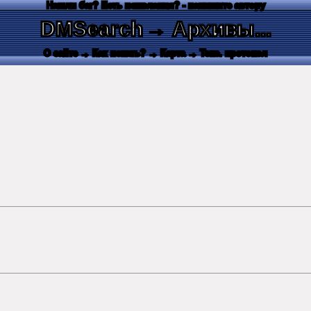
Нашли баг? Есть пожелания? - напишите автору
DMSearch
→ Архивы...
О сайте
→ Как искать?
→ Карта
→ Текс. протокол