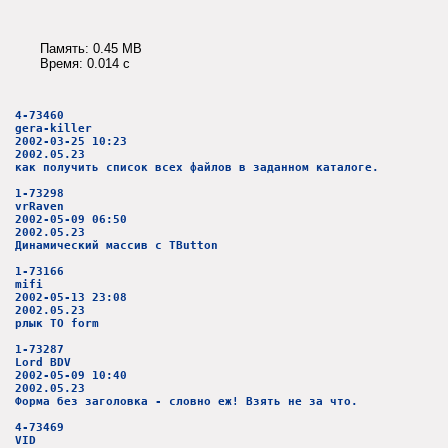
Память: 0.45 MB
Время: 0.014 c
4-73460
gera-killer
2002-03-25 10:23
2002.05.23
как получить список всех файлов в заданном каталоге.
1-73298
vrRaven
2002-05-09 06:50
2002.05.23
Динамический массив с TButton
1-73166
mifi
2002-05-13 23:08
2002.05.23
рлык TO form
1-73287
Lord BDV
2002-05-09 10:40
2002.05.23
Форма без заголовка - словно еж! Взять не за что.
4-73469
VID