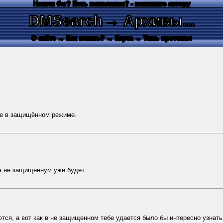
Нашли баг? Есть пожелания? - напишите автору
DMSearch
→ Архивы...
О сайте
→ Как искать?
→ Карта
→ Текс. протокол
аже в защищённом режиме.
а не защищеннум уже будет.
ся, а вот как в не защищенном тебе удается было бы интересно узнать