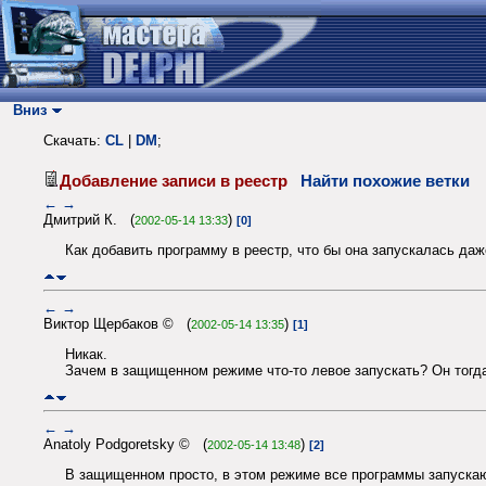
Вниз
Скачать:
CL
|
DM
;
Добавление записи в реестр
Найти похожие ветки
←
→
Дмитрий К. (
)
2002-05-14 13:33
[0]
Как добавить программу в реестр, что бы она запускалась д
←
→
Виктор Щербаков © (
)
2002-05-14 13:35
[1]
Никак.
Зачем в защищенном режиме что-то левое запускать? Он тогд
←
→
Anatoly Podgoretsky © (
)
2002-05-14 13:48
[2]
В защищенном просто, в этом режиме все программы запускают