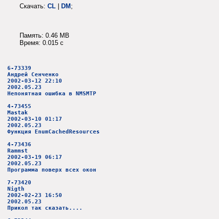
Скачать:
CL
|
DM
;
Память: 0.46 MB
Время: 0.015 c
6-73339
Андрей Сенченко
2002-03-12 22:10
2002.05.23
Непонятная ошибка в NMSMTP
4-73455
Mastak
2002-03-10 01:17
2002.05.23
Функция EnumCachedResources
4-73436
Rammst
2002-03-19 06:17
2002.05.23
Программа поверх всех окон
7-73420
Nigth
2002-02-23 16:50
2002.05.23
Прикол так сказать....