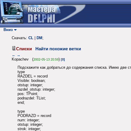
Вниз
Скачать:
CL
|
DM
;
Списки
Найти похожие ветки
←
→
Kopachev (
)
2002-05-13 20:59
[0]
Подскажите как добраться до содержания списка. Имею две с
type
RAZDEL = record
Visible: boolean;
otstup: integer;
razdel_otstup: integer;
pos: TPoint;
podrazdel: TList;
end;
type
PODRAZD = record
num: integer;
otstup: integer;
strok: integer;