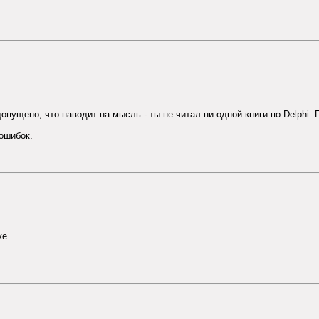
пущено, что наводит на мысль - ты не читал ни одной книги по Delphi. П
ошибок.
ке.