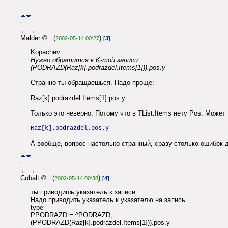
←
→
Malder © (
)
2002-05-14 00:27
[3]
Kopachev
Нужно обратится к K-той записи
(PODRAZD(Raz[k].podrazdel.Items[1])).pos.y
Странно ты обращаешься. Надо проще:
Raz[k].podrazdel.Items[1].pos.y
Только это неверно. Потому что в TList.Items нету Pos. Может 
Raz[k].podrazdel.pos.y
А вообще, вопрос настолько странный, сразу столько ошибок до
←
→
Cobalt © (
)
2002-05-14 00:38
[4]
ты приводишь указатель к записи.
Надо приводить указатель к указателю на запись
type
PPODRAZD = ^PODRAZD;
(PPODRAZD(Raz[k].podrazdel.Items[1])).pos.y