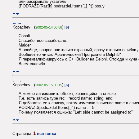
или раскрывать укзатель:
(PODRAZD(Raz[k].podrazdel.Items[1]
^
)).pos.y
←
→
Kopachev (
)
2002-05-14 00:56
[5]
Cobalt
Спасибо, все заработало.
Malder
А вообще, вопрос настолько странный, сразу столько ошибок до
Вообщет-то читаю Арангельский"Програм-е в Delphi5"
Я переквалифицируюсь с C++Builder на Delphi. Отсюда и куча 
Всем спасибо.
←
→
Kopachev (
)
2002-05-15 00:15
[6]
А можно ли изменить объект, хранящийся в списке.
Т.е. есть запись type rec =record name: string; end;
Я добавляю ее к списку, потом изменяю значение name в спис
PODRAZD(podrazdel.Items[i]^).name := 5;
Почему появляется ошибка: "Left side cannot be aasigned to"
1
Страницы:
вся ветка