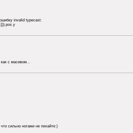
ибку invalid typecast:
])).pos.y
как с масивом...
 что сильно ногами не пихайте:)