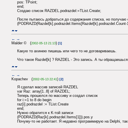
pos: TPoint;
end;
Создаю список RAZDEL.podrazdel:=TList.Create;
После пытаюсь добраться до содержания списка, но получаю ош
(PODRAZD(Razdel[k].podrazdel.Items[Razdel[k].podrazdel.Count-1
←
→
Malder © (
)
2002-05-13 21:13
[1]
Какую то ахинею пишешь или чего то не договариваешь.
Что такое Razdel[k] ? RAZDEL - Это запись. А ты обращаешься 
←
→
Kopachev (
)
2002-05-13 22:41
[2]
Я сделал массив записей RAZDEL
var Raz: array[1..8] of RAZDEL;
Теперь прошелся по массиву и создал список
for i:=1 to 8 do begin
raz[i].podrazdel := TList.Create
end;
Нужно обратится к K-той записи
(PODRAZD(Raz[k].podrazdel.Items[1])).pos.y
Почуму-то не работает. Я недавно программирую на Delphi, так