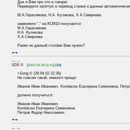
Дык я Вам про это и говорю:
Переведите запятую в перевод строки и данные автоматически
М.А.Герасимова, Н.А. Куликова, Х.А.Смирнова
заменяете "," на #13#10 получается
М.А.Герасимова
Н.А. Куликова
Х.А.Смирнова
Разве не данный столбик Вам нужен?
←
→
UDS © (
)
2002-04-28 22:41
[12]
>Song © (28.04.02 22:36)
Не совсем такой, немного проще:
Иванов Иван Иванович, Колбасюк Екатерина Семеновна, Петров
должно получиться:
Иванов Иван Иванович
Колбасюк Екатерина Семеновна
Петров Федор Николаевич
←
→