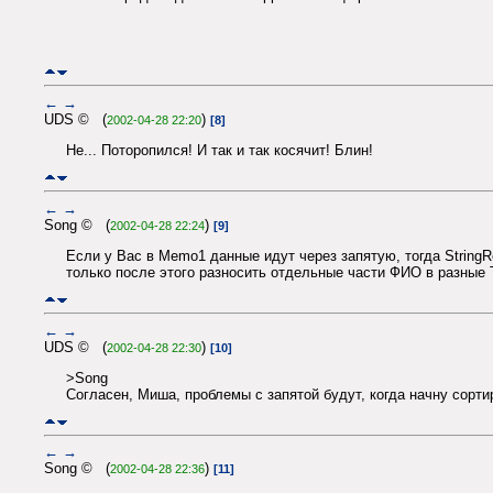
←
→
UDS © (
)
2002-04-28 22:20
[8]
Не... Поторопился! И так и так косячит! Блин!
←
→
Song © (
)
2002-04-28 22:24
[9]
Если у Вас в Memo1 данные идут через запятую, тогда String
только после этого разносить отдельные части ФИО в разны
←
→
UDS © (
)
2002-04-28 22:30
[10]
>Song
Согласен, Миша, проблемы с запятой будут, когда начну сорт
←
→
Song © (
)
2002-04-28 22:36
[11]