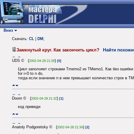
Вниз
Скачать:
CL
|
DM
;
Замкнутый круг. Как закончить цикл?
Найти похожи
←
→
UDS © (
)
2002-04-28 21:28
[0]
Цикл заполняет строками Tmemo2 из TMemo1. Как без ошибки за
for i=0 to n do,
тогда если значение n в нем превышает количество строк в T
←
→
Doom © (
)
2002-04-28 21:32
[1]
код приведи
←
→
Anatoly Podgoretsky © (
)
2002-04-28 21:34
[2]