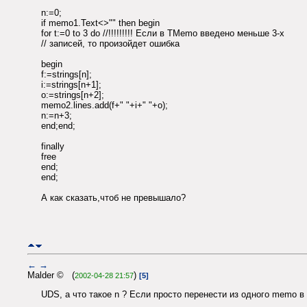
n:=0;
if memo1.Text<>"" then begin
for t:=0 to 3 do //!!!!!!!!! Если в TMemo введено меньше 3-х
// записей, то произойдет ошибка
begin
f:=strings[n];
i:=strings[n+1];
o:=strings[n+2];
memo2.lines.add(f+" "+i+" "+o);
n:=n+3;
end;end;
finally
free
end;
end;
А как сказать,чтоб не превышало?
←
→
Malder © (
)
2002-04-28 21:57
[5]
UDS, а что такое n ? Если просто перенести из одного memo в д