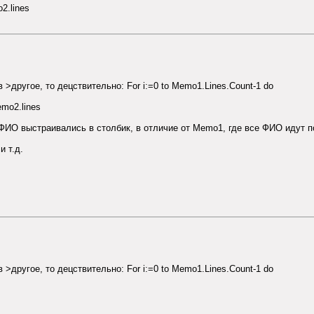
2.lines
 >другое, то децствительно: For i:=0 to Memo1.Lines.Count-1 do
mo2.lines
ФИО выстраивались в столбик, в отличие от Memo1, где все ФИО идут п
 т.д.
 >другое, то децствительно: For i:=0 to Memo1.Lines.Count-1 do