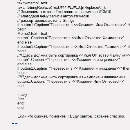
text:=memo1.text;
text:=StringReplace(Text,#44,#13#10,[rfReplaceAll]);
// Заменяем в строке Text запятые на символ #13#10
// благодаря чему записи автоматически
// рассортировываются в Strings
if button1.Caption="Перевести в <<Фамилия Имя Отчество>>" t
begin
Memo2.text:=text;
button1.Caption:="Перевести в <<Имя Отчество Фамилия>>"
end else
if button1.Caption="Перевести в <<Имя Отчество Фамилия>>" t
begin
////Здесь должна быть сортировка <<Имя Отчество Фамилия>
button1.Caption:="Перевести в <<Фамилия и инициалы>>"
end else
if button1.Caption="Перевести в <<Фамилия и инициалы>>" the
begin
////Здесь должна быть сортировка <<Фамилия и инициалы>>
button1.Caption:="Перевести в <<Фамилия Имя Отчество>>"
end;
finally
free
end;
end;
Если кто сможет, помогите!!! Буду завтра. Заранее спасибо.