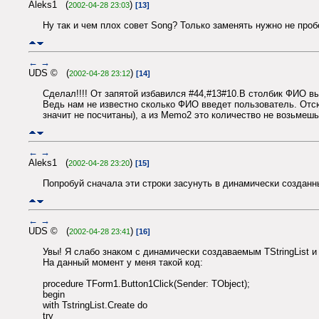
Aleks1 (
)
2002-04-28 23:03
[13]
Ну так и чем плох совет Song? Только заменять нужно не проб
←
→
UDS © (
)
2002-04-28 23:12
[14]
Сделал!!!! От запятой избавился #44,#13#10.В столбик ФИО вы
Ведь нам не известно сколько ФИО введет пользователь. Отсю
значит не посчитаны), а из Memo2 это количество не возьмеш
←
→
Aleks1 (
)
2002-04-28 23:20
[15]
Попробуй сначала эти строки засунуть в динамически созданный
←
→
UDS © (
)
2002-04-28 23:41
[16]
Увы! Я слабо знаком с динамически создаваемым TStringList и 
На данный момент у меня такой код:
procedure TForm1.Button1Click(Sender: TObject);
begin
with TstringList.Create do
try