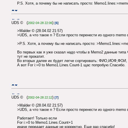
P.S. Хотя, а почемy бы не написать просто: Memo1.lines:=memo
←
→
UDS © (
)
2002-04-28 22:06
[6]
>Malder © (28.04.02 21:57)
>UDS, а что такое n ? Если просто перенести из одного memo в
>P.S. Хотя, а почемy бы не написать просто: >Memo1.lines:=me
Во первых как я уже сказал надо чтобы в Memo2 данные типа 
тут не прокатит.
Во вторых далее их будет легче сортировать: ФИО,ИОФ,ФОИ, и
А вот For i:=0 to Memo1.Lines.Count-1 щас попробую.Спасибо.
←
→
UDS © (
)
2002-04-28 22:12
[7]
>Malder © (28.04.02 21:57)
>UDS, а что такое n ? Если просто перенести из одного memo в
Работает! Только если
For i:=0 to Memo1.Lines.Count+1
иначе передает данные не корректно. Еще раз спасибо!