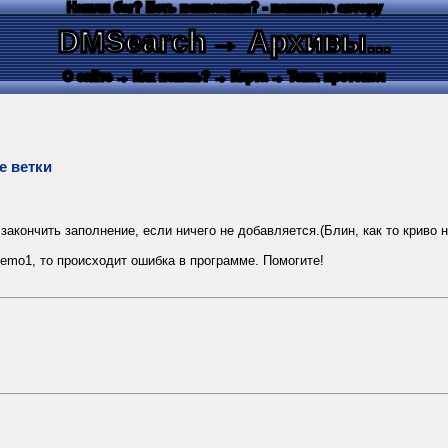
Нашли баг? Есть пожелания? - напишите автору
DMSearch
→ Архивы...
О сайте
→ Как искать?
→ Карта
→ Текс. протокол
е ветки
кончить заполнение, если ничего не добавляется.(Блин, как то криво н
Memo1, то происходит ошибка в программе. Помогите!