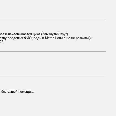
раз и наклевывается цикл.(Замкнутый круг)
честву введеных ФИО, ведь в Memo1 они еще не разбиты(и
??
ю без вашей помощи...