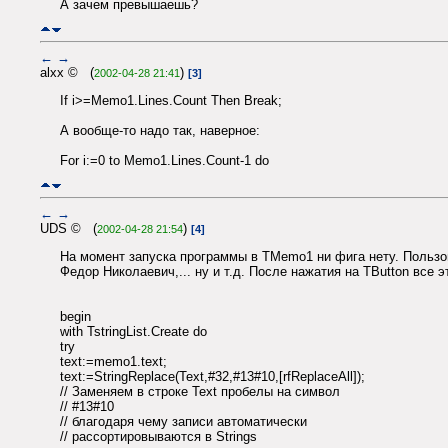
А зачем превышаешь?
←
→
alxx © (
)
2002-04-28 21:41
[3]
If i>=Memo1.Lines.Count Then Break;
А вообще-то надо так, наверное:
For i:=0 to Memo1.Lines.Count-1 do
←
→
UDS © (
)
2002-04-28 21:54
[4]
На момент запуска программы в TMemo1 ни фига нету. Пользо
Федор Николаевич,... ну и т.д. После нажатия на TButton все
begin
with TstringList.Create do
try
text:=memo1.text;
text:=StringReplace(Text,#32,#13#10,[rfReplaceAll]);
// Заменяем в строке Text пробелы на символ
// #13#10
// благодаря чему записи автоматически
// рассортировываются в Strings