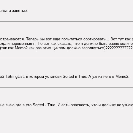
елы, а запятые.
страиваются. Теперь бы вот еще попытаться сортировать... Вот тут как 
да и переменная n. Но вот как сказать, что n должно быть равно коли
ь(так как Memo2 как раз этим циклом должно заполняться)?????????????
 TStringList, в котором установи Sorted в True. А уж из него в Memo2.
не знаю где в его Sorted - True. И есть опасность, что и дальше не узна