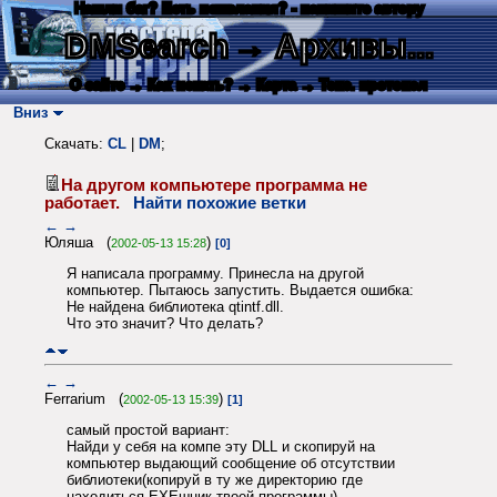
Нашли баг? Есть пожелания? - напишите автору
DMSearch
→ Архивы...
О сайте
→ Как искать?
→ Карта
→ Текс. протокол
Вниз
Скачать:
CL
|
DM
;
На другом компьютере программа не
работает.
Найти похожие ветки
←
→
Юляша (
)
2002-05-13 15:28
[0]
Я написала программу. Принесла на другой
компьютер. Пытаюсь запустить. Выдается ошибка:
Не найдена библиотека qtintf.dll.
Что это значит? Что делать?
←
→
Ferrarium (
)
2002-05-13 15:39
[1]
самый простой вариант:
Найди у себя на компе эту DLL и скопируй на
компьютер выдающий сообщение об отсутствии
библиотеки(копируй в ту же директорию где
находиться EXEшник твоей программы)