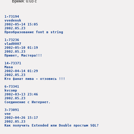
Время: 0.03 c
1-73194
vvedensk
2002-05-14 15:05
2002.05.23
Преобразование font в string
1-73236
vlad0007
2002-05-10 01:19
2002.05.23
Привет, Мастера!!!
14-73371
Masa
2002-04-14 01:29
2002.05.23
Кто фанат пива - отзовись !!!
6-73341
kvcomp
2002-03-13 23:46
2002.05.23
Соединение с Интернет.
3-73091
vne
2002-04-26 15:17
2002.05.23
Как получить Extended или Double простым SQL?