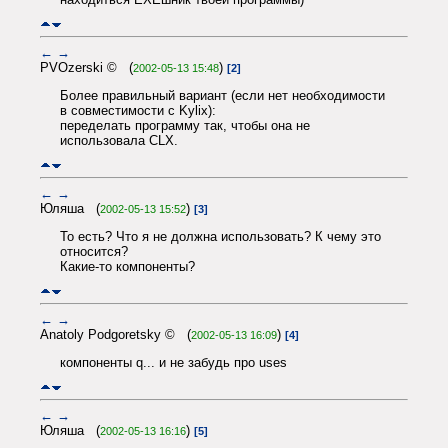
←
→
PVOzerski © (
)
2002-05-13 15:48
[2]
Более правильный вариант (если нет необходимости
в совместимости с Kylix):
переделать программу так, чтобы она не
использовала CLX.
←
→
Юляша (
)
2002-05-13 15:52
[3]
То есть? Что я не должна использовать? К чему это
относится?
Какие-то компоненты?
←
→
Anatoly Podgoretsky © (
)
2002-05-13 16:09
[4]
компоненты q... и не забудь про uses
←
→
Юляша (
)
2002-05-13 16:16
[5]